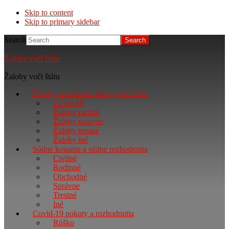
Skip to content
Skip to primary sidebar
Search
Žaloby voči štátu
Žaloby voči štátu
Žaloby na náhradu škody voči štátu
Covid-19
Žaloby civilné
Žaloby správne
Žaloby trestné
Žaloby iné
Súdne konania a súdne rozhodnutia
Civilné
Rodinné
Obchodné
Správne
Trestné
Iné
Covid-19 pokuty a rozhodnutia
Rúško