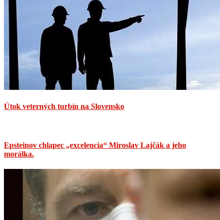
Útok veterných turbín na Slovensko
Epsteinov chlapec „excelencia“ Miroslav Lajčák a jeho
morálka.