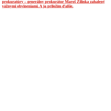
prokuratúry – generálny prokurátor Maroš Žilinka zahalený
vážnymi obvineniami. A ja priložím ďalšie.