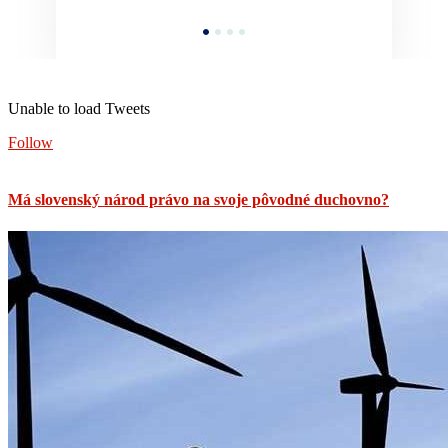
Unable to load Tweets
Follow
Má slovenský národ právo na svoje pôvodné duchovno?