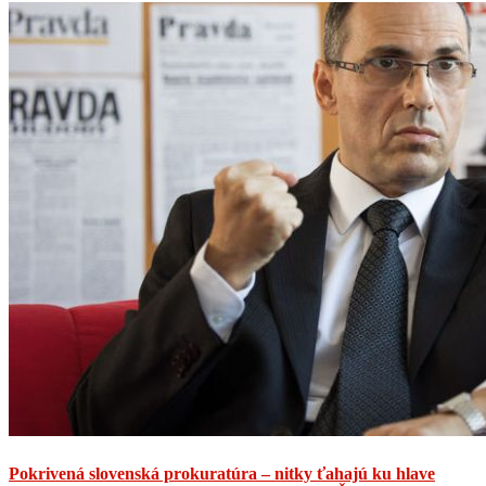
Pokrivená slovenská prokuratúra – nitky ťahajú ku hlave