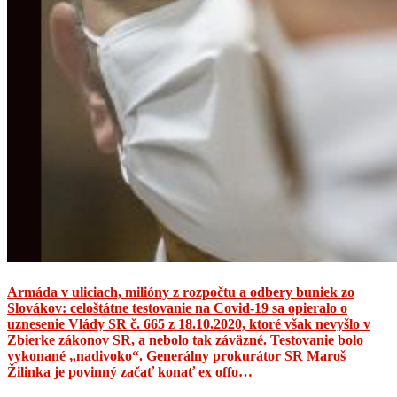
Armáda v uliciach, milióny z rozpočtu a odbery buniek zo
Slovákov: celoštátne testovanie na Covid-19 sa opieralo o
uznesenie Vlády SR č. 665 z 18.10.2020, ktoré však nevyšlo v
Zbierke zákonov SR, a nebolo tak záväzné. Testovanie bolo
vykonané „nadivoko“. Generálny prokurátor SR Maroš
Žilinka je povinný začať konať ex offo…