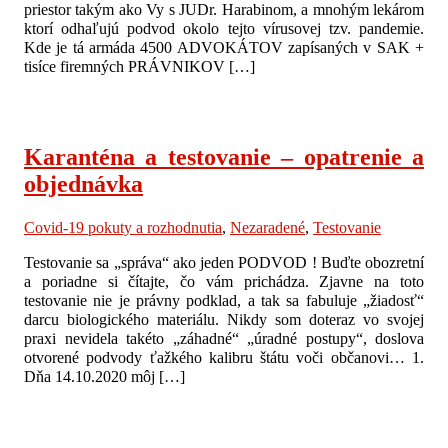
priestor takým ako Vy s JUDr. Harabinom, a mnohým lekárom
ktorí odhaľujú podvod okolo tejto vírusovej tzv. pandemie.
Kde je tá armáda 4500 ADVOKÁTOV zapísaných v SAK +
tisíce firemných PRÁVNIKOV […]
Karanténa a testovanie – opatrenie a
objednávka
Covid-19 pokuty a rozhodnutia
,
Nezaradené
,
Testovanie
Testovanie sa „správa“ ako jeden PODVOD ! Buďte obozretní
a poriadne si čítajte, čo vám prichádza. Zjavne na toto
testovanie nie je právny podklad, a tak sa fabuluje „žiadosť“
darcu biologického materiálu. Nikdy som doteraz vo svojej
praxi nevidela takéto „záhadné“ „úradné postupy“, doslova
otvorené podvody ťažkého kalibru štátu voči občanovi… 1.
Dňa 14.10.2020 môj […]