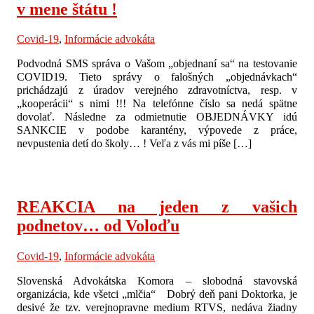
v mene štátu !
Covid-19
,
Informácie advokáta
Podvodná SMS správa o Vašom „objednaní sa“ na testovanie
COVID19. Tieto správy o falošných „objednávkach“
prichádzajú z úradov verejného zdravotníctva, resp. v
„kooperácii“ s nimi !!! Na telefónne číslo sa nedá spätne
dovolať. Následne za odmietnutie OBJEDNÁVKY idú
SANKCIE v podobe karantény, výpovede z práce,
nevpustenia detí do školy… ! Veľa z vás mi píše […]
REAKCIA na jeden z vašich
podnetov… od Voloďu
Covid-19
,
Informácie advokáta
Slovenská Advokátska Komora – slobodná stavovská
organizácia, kde všetci „mlčia“ Dobrý deň pani Doktorka, je
desivé že tzv. verejnopravne medium RTVS, nedáva žiadny