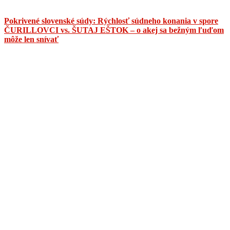
Pokrivené slovenské súdy: Rýchlosť súdneho konania v spore
ČURILLOVCI vs. ŠUTAJ EŠTOK – o akej sa bežným ľuďom
môže len snívať