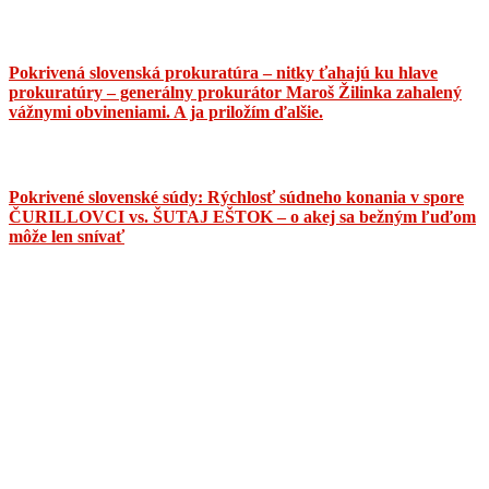
Pokrivená slovenská prokuratúra – nitky ťahajú ku hlave
prokuratúry – generálny prokurátor Maroš Žilinka zahalený
vážnymi obvineniami. A ja priložím ďalšie.
Pokrivené slovenské súdy: Rýchlosť súdneho konania v spore
ČURILLOVCI vs. ŠUTAJ EŠTOK – o akej sa bežným ľuďom
môže len snívať