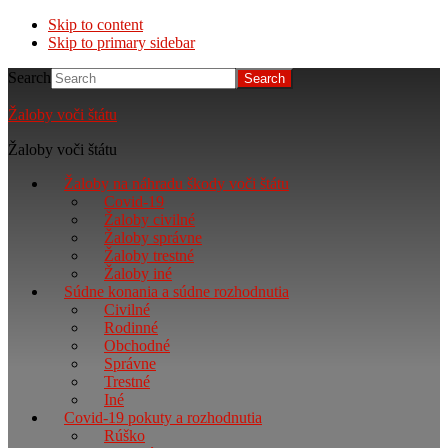
Skip to content
Skip to primary sidebar
Search
Žaloby voči štátu
Žaloby voči štátu
Žaloby na náhradu škody voči štátu
Covid-19
Žaloby civilné
Žaloby správne
Žaloby trestné
Žaloby iné
Súdne konania a súdne rozhodnutia
Civilné
Rodinné
Obchodné
Správne
Trestné
Iné
Covid-19 pokuty a rozhodnutia
Rúško