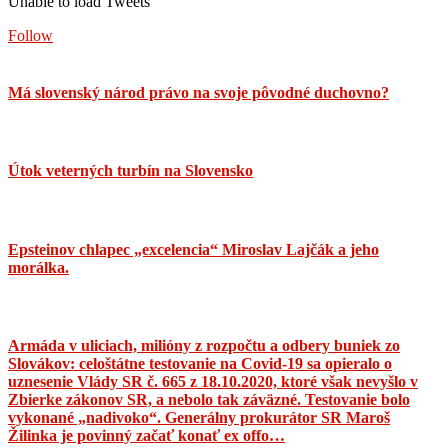
Unable to load Tweets
Follow
Má slovenský národ právo na svoje pôvodné duchovno?
Útok veterných turbín na Slovensko
Epsteinov chlapec „excelencia“ Miroslav Lajčák a jeho
morálka.
Armáda v uliciach, milióny z rozpočtu a odbery buniek zo
Slovákov: celoštátne testovanie na Covid-19 sa opieralo o
uznesenie Vlády SR č. 665 z 18.10.2020, ktoré však nevyšlo v
Zbierke zákonov SR, a nebolo tak záväzné. Testovanie bolo
vykonané „nadivoko“. Generálny prokurátor SR Maroš
Žilinka je povinný začať konať ex offo…