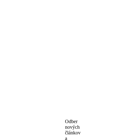
Odber
nových
článkov
a