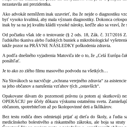
nezastavila ani prezidentka.
Ako advokát nemôžem inak uzavrieť, iba že nejde o diagnostiku vzo
byť vysoko kvalitná, aby mala význam diagnostiky. Dokonca celospoloč
inak by sa na jej kvalitu kládli vysoké nároky, keďže ako sa vraví
Od počiatku však ide o testovanie (§ 2 ods. 18, Zák. č. 317/2016 Z.z
ľudského tkaniva alebo ľudských buniek a mikrobiologické vyšetren
takže pozor na PRÁVNE NÁSLEDKY poškodenia zdravia.
A podľa dnešného vyjadrenia Matoviča ide o to, že „Celá Európa c
ponáhľať.
Je to ako zo zlého filmu masového podvodu na všetkých…
Na Slovákoch sa nacvičuje „ochrana verejného zdravia“ za asistencie 
sa jeho občanov a narušenia vzťahov tých „ostavších“.
Opakovane dávam do pozornosti právnu (a potom aj skutkovú) nezmyse
OPERÁCIU pre účely dôkazu výskumu ostatnému svetu. Zamieňajú sa
občanom, spotrebiteľom až po školopovinné deti a škôlkárov.
Bez testu rodiča dnes odmietajú prijať aj dieťa do školy, a ľudi
medicínskeho bolestivého a riskantného zákroku, ale boja sa straty za