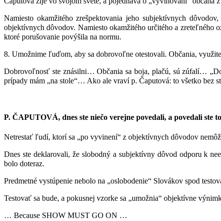
Čaputová žije vo svojom svete, a pojednáva o „vyviňovaní“ občana 
Namiesto okamžitého zrešpektovania jeho subjektívnych dôvodov, 
objektívnych dôvodov. Namiesto okamžitého určitého a zreteľného
ktoré porušovanie povýšila na normu.
8. Umožnime ľuďom, aby sa dobrovoľne otestovali. Občania, využite tu
Dobrovoľnosť ste znásilni… Občania sa boja, plačú, sú zúfalí… „
prípady mám „na stole“… Ako ale vraví p. Čaputová: to všetko bez st
P. ČAPUTOVÁ, dnes ste niečo verejne povedali, a povedali ste to
Netrestať ľudí, ktorí sa „po vyvinení“ z objektívnych dôvodov nemô
Dnes ste deklarovali, že slobodný a subjektívny dôvod odporu k neexi
bolo doteraz.
Predmetné vystúpenie nebolo na „oslobodenie“ Slovákov spod testovani
Testovať sa bude, a pokusnej vzorke sa „umožnia“ objektívne výnimky. 
… Because SHOW MUST GO ON …