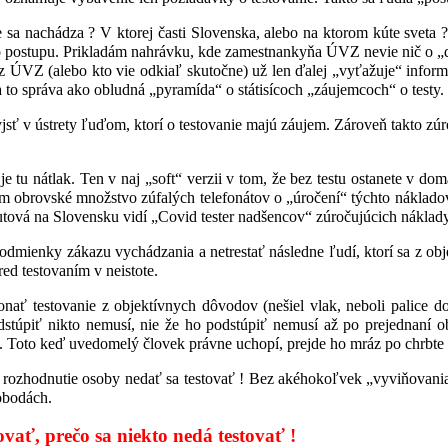
e sa nachádza ? V ktorej časti Slovenska, alebo na ktorom kúte sveta ?
ého postupu. Prikladám nahrávku, kde zamestnankyňa ÚVZ nevie nič o 
́VZ (alebo kto vie odkiaľ skutočne) už len ďalej „vyťažuje“ informác
sa to správa ako obludná „pyramída“ o státisícoch „záujemcoch“ o testy.
 v ústrety ľuďom, ktorí o testovanie majú záujem. Zároveň takto zúr
le je tu nátlak. Ten v naj „soft“ verzii v tom, že bez testu ostanete v d
́m obrovské množstvo zúfalých telefonátov o „úročení“ týchto náklado
putová na Slovensku vidí „Covid tester nadšencov“ zúročujúcich náklad
podmienky zákazu vychádzania a netrestať následne ľudí, ktorí sa z ob
 pred testovaním v neistote.
ykonať testovanie z objektívnych dôvodov (nešiel vlak, neboli palice 
́piť nikto nemusí, nie že ho podstúpiť nemusí až po prejednaní obj
ek. Toto keď uvedomelý človek právne uchopí, prejde ho mráz po chrbte 
odnutie osoby nedať sa testovať ! Bez akéhokoľvek „vyviňovania“ sa 
obodách.
, prečo sa niekto nedá testovať !