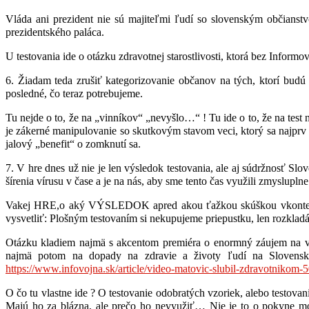
Vláda ani prezident nie sú majiteľmi ľudí so slovenským obc
prezidentského paláca.
U testovania ide o otázku zdravotnej starostlivosti, ktorá bez Informo
6. Žiadam teda zrušiť kategorizovanie občanov na tých, ktorí budú
posledné, čo teraz potrebujeme.
Tu nejde o to, že na „vinníkov“ „nevyšlo…“ ! Tu ide o to, že na test 
je zákerné manipulovanie so skutkovým stavom veci, ktorý sa najprv p
jalový „benefit“ o zomknutí sa.
7. V hre dnes už nie je len výsledok testovania, ale aj súdržnosť Slov
šírenia vírusu v čase a je na nás, aby sme tento čas využili zmysluplne
Vakej HRE,o aký VÝSLEDOK apred akou ťažkou skúškou vkontexte 
vysvetliť: Plošným testovaním si nekupujeme priepustku, len rozkladám
Otázku kladiem najmä s akcentom premiéra o enormný záujem na vý
najmä potom na dopady na zdravie a životy ľudí na Slovensku. 
https://www.infovojna.sk/article/video-matovic-slubil-zdravotnikom-5
O čo tu vlastne ide ? O testovanie odobratých vzoriek, alebo testovan
Majú ho za blázna, ale prečo ho nevyužiť… Nie je to o pokyne moc