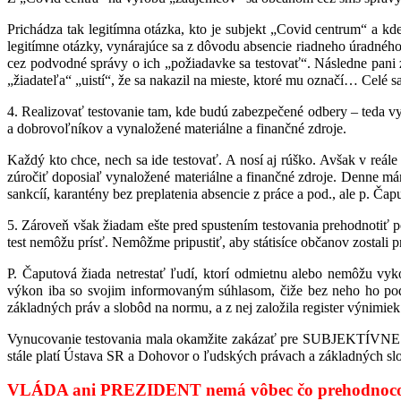
Prichádza tak legitímna otázka, kto je subjekt „Covid centrum“ a kd
legitímne otázky, vynárajúce sa z dôvodu absencie riadneho úradn
cez podvodné správy o ich „požiadavke sa testovať“. Následne pani z U
„žiadateľa“ „uistí“, že sa nakazil na mieste, ktoré mu označí… Celé 
4. Realizovať testovanie tam, kde budú zabezpečené odbery – teda vyjsť
a dobrovoľníkov a vynaložené materiálne a finančné zdroje.
Každý kto chce, nech sa ide testovať. A nosí aj rúško. Avšak v reá
zúročiť doposiaľ vynaložené materiálne a finančné zdroje. Denne ma
sankcíí, karantény bez preplatenia absencie z práce a pod., ale p. Ča
5. Zároveň však žiadam ešte pred spustením testovania prehodnotiť 
test nemôžu prísť. Nemôžme pripustiť, aby státisíce občanov zostali
P. Čaputová žiada netrestať ľudí, ktorí odmietnu alebo nemôžu v
výkon iba so svojim informovaným súhlasom, čiže bez neho ho podstu
základných práv a slobôd na normu, a z nej založila register výnimi
Vynucovanie testovania mala okamžite zakázať pre SUBJEKTÍVNE rozh
stále platí Ústava SR a Dohovor o ľudských právach a základných sl
VLÁDA ani PREZIDENT nemá vôbec čo prehodnocovať