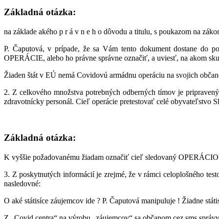
Základná otázka:
na základe akého p r á v n e h o dôvodu a titulu, s poukazom na zá
P. Čaputová, v prípade, že sa Vám tento dokument dostane do pozo
OPERÁCIE, alebo ho právne správne označiť, a uviesť, na akom skut
Žiaden štát v EÚ nemá Covidovú armádnu operáciu na svojich obč
2. Z celkového množstva potrebných odberných tímov je pripraveny
zdravotnícky personál. Cieľ operácie pretestovať celé obyvateľstvo 
Základná otázka:
K vyššie požadovanému žiadam označiť cieľ sledovaný OPERÁCI
3. Z poskytnutých informácií je zrejmé, že v rámci celoplošného 
nasledovné:
O aké státisíce záujemcov ide ? P. Čaputová manipuluje ! Žiadne stát
Z „Covid centra“ na výrobu „záujemcov“ sa občanom cez sms správy