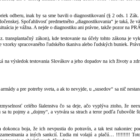
riek odberu, inak by sa sme bavili o diagnostikovaní (§ 2 ods. 1 Zák. 
enskej. Spoľahlivosť predmetného „diagnostikovania“ je taká, že väčs
, že situácia je vážna. A nejde o diagnostiku ani právne, takže pozo
. transplantačný zákon), kde testovanie na účely tohto zákona je vy
ie vzorky spracovaného ľudského tkaniva alebo ľudských buniek. Právn
̌aká na výsledok testovania Slovákov a jeho dopadov na ich životy a zd
armády a pre potreby sveta, a ak to nevyjde, u „susedov“ sa nič nestan
lnosť celého šialenstva čo sa deje, ačo vyplýva ztoho, že neexis
 tu pojmy a „dojmy“, a vytvára sa strach a teror podľa ľubovôle štá
a sa dokonca boja, že ich nevpustia do potravín, a tak test nakoniec po
mestnania a iných sankcií. Ľudia mi volajú a plačú… !!!!!!!!! Toto su