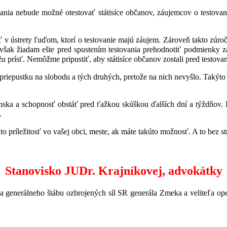
stovania nebude možné otestovať státisíce občanov, záujemcov o test
 ústrety ľuďom, ktorí o testovanie majú záujem. Zároveň takto zúroč
 však žiadam ešte pred spustením testovania prehodnotiť podmienky zá
 prísť. Nemôžme pripustiť, aby státisíce občanov zostali pred testovan
priepustku na slobodu a tých druhých, pretože na nich nevyšlo. Takýto na
ska a schopnosť obstáť pred ťažkou skúškou ďalších dní a týždn
.
 príležitosť vo vašej obci, meste, ak máte takúto možnosť. A to bez
Stanovisko JUDr. Krajníkovej, advokátky
íka generálneho štábu ozbrojených síl SR generála Zmeka a veliteľa 