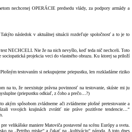
redmetom nechcenej OPERÁCIE predsedu vlády, za podpory armády a
kýto následok v aktuálnej situácii rozdeľuje spoločnosť a to je to
 na test NECHCELI. Nie že na nich nevyšlo, keď teda nič nechceli. Toto
sociopatická projekcia veci do vlastného obrazu. Ku ktorej sa priloží
ňov. Plošným testovaním si nekupujeme priepustku, len rozkladáme riziko
a to, že neexistuje právna povinnosť na testovanie, skúste mi ju
 zmysluplne (priepustku odkiaľ, z čoho a prečo…?)
to akým spôsobom zvládneme ači zvládneme plošné pretestovanie a
li vsvojich krajinách zvrátiť nie práve pozitívne tendencie…“
n.
pre velikášske maniere Matoviča postavené na scénu Európy a sveta.
sko na „Petriho miske“ a čakať na „kultiváciu“ národa. A toto dnes