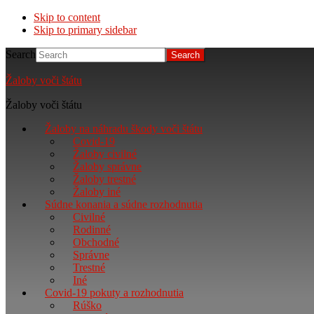
Skip to content
Skip to primary sidebar
Search
Žaloby voči štátu
Žaloby voči štátu
Žaloby na náhradu škody voči štátu
Covid-19
Žaloby civilné
Žaloby správne
Žaloby trestné
Žaloby iné
Súdne konania a súdne rozhodnutia
Civilné
Rodinné
Obchodné
Správne
Trestné
Iné
Covid-19 pokuty a rozhodnutia
Rúško