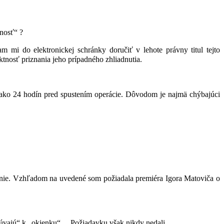
nosť“ ?
m mi do elektronickej schránky doručiť v lehote právny titul tejto
tnosť priznania jeho prípadného zhliadnutia.
ko 24 hodín pred spustením operácie. Dôvodom je najmä chýbajúci
tovanie. Vzhľadom na uvedené som požiadala premiéra Igora Matoviča o
úvajú“ k „okienku“… Požiadavku však nikdy nedali.