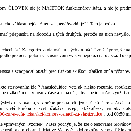
̌ianstvom. ČLOVEK nie je MAJETOK funkcionárov štátu, a nie je p
vaného súhlasu nejde. A ten sa „neodôvodňuje“ ! Tam je bodka.
 mať priepustku na slobodu a tých druhých, pretože na nich nevyšlo. Ta
nechceli ísť. Kategorizovanie mala u „tých druhých“ zrušiť preto, že
odlo pretočí a potom sa s úsmevom vybaví nepoložená otázka. Toto je 
enska a schopnosť obstáť pred ťažkou skúškou ďalších dní a týžd
.
stestovaním ide ? Anasledujúcej vete ak niekto rozumie, spoukazom n
e riziko šírenia vírusu v čase a je na nás, aby sme tento čas využili
sledku testovania, z ktorého prejavu citujem: „Celá Európa čaká na 
Celá Európa a svet očakáva recept, akýkoľvek, len aby dokáza
00-eur-a-sefa- lekarskej-komory-oznacil-za-vlastizradcu
…od 00:50 mi
ie vpravených „vzoriek“ ? Bez pochýb je, že ide o testovanie Slovákov 
ností, ale o chorej iniciatíve Matoviča, dobrovoľne venovať Sloven