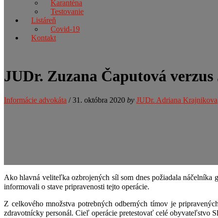
Karanténa
Testovanie
Listáreň
Covid-19
Kontakt
JUDr. Zuzana Čaputová verzus 
Informácie advokáta
/
31. októbra 2020
by
JUDr. Adriana Krajnikova
Ako hlavná veliteľka ozbrojených síl som dnes požiadala náčelník
informovali o stave pripravenosti tejto operácie.
Z celkového množstva potrebných odberných tímov je pripravenýc
zdravotnícky personál. Cieľ operácie pretestovať celé obyvateľstvo 