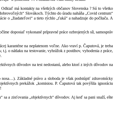
 Odkiaľ má kontakty na všetkých občanov Slovenska ? Sú to všetko
„dobrovoľných“ Slovákoch. Týchto do úradu naháňa „Covid centrum“
ie o „žiadateľovi“ a tieto rýchlo „ťuká“ a nahadzuje do počítača. A
očíme doposiaľ vykonané prípravné práce ozbrojených síl, samospráv
omácej karanténe na neplatenom voľne. Ako vraví p. Čaputová, je treba
v, t.j. o nátlaku na testovanie, vyhrážok z postihov, vyhodenia z práce,
y.
jektívnych dôvodov na test nedostanú, alebo ktorí z iných dôvodov na
do nosa…). Základné právo a sloboda je však podstúpiť zdravotnícky
ektívnych prekážok „komisiou. P. Čaputová tak povýšila ignoráciu
!
a zisťovania „objektívnych“ dôvodov. Aj keď sa pani snaží, ešte