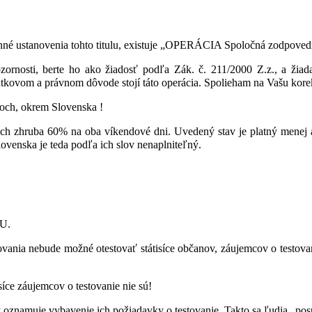
konné ustanovenia tohto titulu, existuje „OPERÁCIA Spoločná zodpoved
rnosti, berte ho ako žiadosť podľa Zák. č. 211/2000 Z.z., a žiada
kovom a právnom dôvode stojí táto operácia. Spolieham na Vašu korek
anoch, okrem Slovenska !
́ch zhruba 60% na oba víkendové dni. Uvedený stav je platný menej a
Slovenska je teda podľa ich slov nenaplniteľný.
OU.
testovania nebude možné otestovať státisíce občanov, záujemcov o tes
isíce záujemcov o testovanie nie sú!
 oznamuje vybavenie ich požiadavky o testovanie. Takto sa ľudia „pos