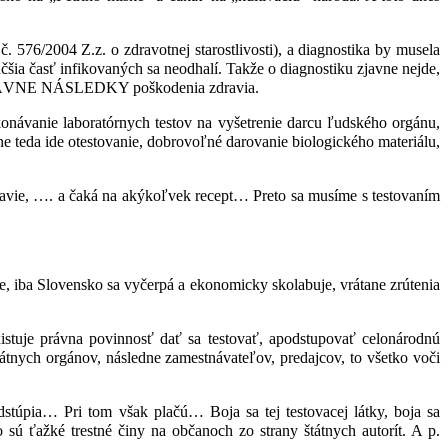
č. 576/2004 Z.z. o zdravotnej starostlivosti), a diagnostika by musela
̌ia časť infikovaných sa neodhalí. Takže o diagnostiku zjavne nejde,
r na PRÁVNE NÁSLEDKY poškodenia zdravia.
konávanie laboratórnych testov na vyšetrenie darcu ľudského orgánu,
e teda ide otestovanie, dobrovoľné darovanie biologického materiálu,
ravie, …. a čaká na akýkoľvek recept… Preto sa musíme s testovaním
e, iba Slovensko sa vyčerpá a ekonomicky skolabuje, vrátane zrútenia
tuje právna povinnosť dať sa testovať, apodstupovať celonárodnú
tnych orgánov, následne zamestnávateľov, predajcov, to všetko voči
dstúpia… Pri tom však plačú… Boja sa tej testovacej látky, boja sa
́ ťažké trestné činy na občanoch zo strany štátnych autorít. A p.