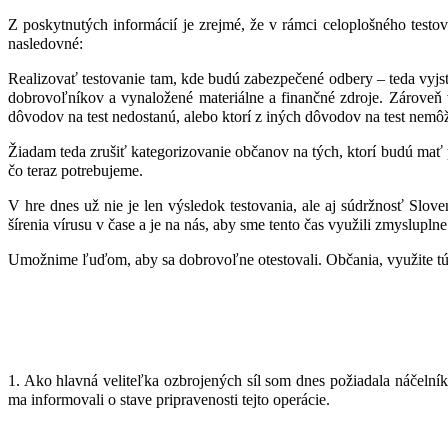
Z poskytnutých informácií je zrejmé, že v rámci celoplošného te
nasledovné:
Realizovať testovanie tam, kde budú zabezpečené odbery – teda vyjsť v
dobrovoľníkov a vynaložené materiálne a finančné zdroje. Zároveň
dôvodov na test nedostanú, alebo ktorí z iných dôvodov na test nemôžu
Žiadam teda zrušiť kategorizovanie občanov na tých, ktorí budú mať 
čo teraz potrebujeme.
V hre dnes už nie je len výsledok testovania, ale aj súdržnosť Sloven
šírenia vírusu v čase a je na nás, aby sme tento čas využili zmysluplne
Umožnime ľuďom, aby sa dobrovoľne otestovali. Občania, využite túto
1. Ako hlavná veliteľka ozbrojených síl som dnes požiadala náčeln
ma informovali o stave pripravenosti tejto operácie.