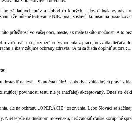
z testovania z objektívnych dôvodov.
jeho základných práv a slobôd (o ktorých „jalovo“ inak vypráva 
 oznamu že nútené testovanie NIE, ona „zostaví“ komisiu na posudzovani
́to príležitosť vo vašej obci, meste, ak máte takúto možnosť. A to b
Dobrovoľnosť“ má „rozmer“ od vyhodenia z práce, nevzatia dieťaťa do
rachu a iba v záujme ochrany zdravia. (A tu sa žiada doplniť autora : „.
to:
žu dostaviť na test… Skutočná nálož „slobody a základných práv“ z hl
stujúcej povinnosti testu nie je (naďalej) akceptovaný. Dnes ste deklar
a, ale na ochranu „OPERÁCIE“ testovania. Lebo Slováci sa začínajú bu
Niet lepšie na dnešnom Slovensku, než založiť ďalšie korupčné spr