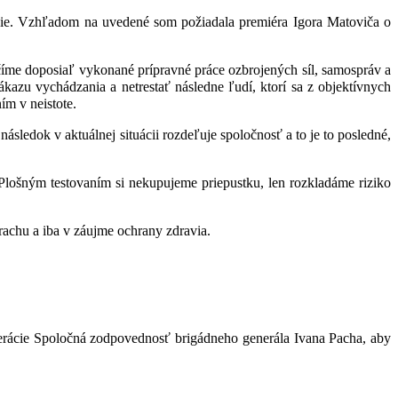
ovanie. Vzhľadom na uvedené som požiadala premiéra Igora Matoviča o
íme doposiaľ vykonané prípravné práce ozbrojených síl, samospráv a
kazu vychádzania a netrestať následne ľudí, ktorí sa z objektívnych
ím v neistote.
́sledok v aktuálnej situácii rozdeľuje spoločnosť a to je to posledné,
̌ov. Plošným testovaním si nekupujeme priepustku, len rozkladáme riziko
 strachu a iba v záujme ochrany zdravia.
operácie Spoločná zodpovednosť brigádneho generála Ivana Pacha, aby