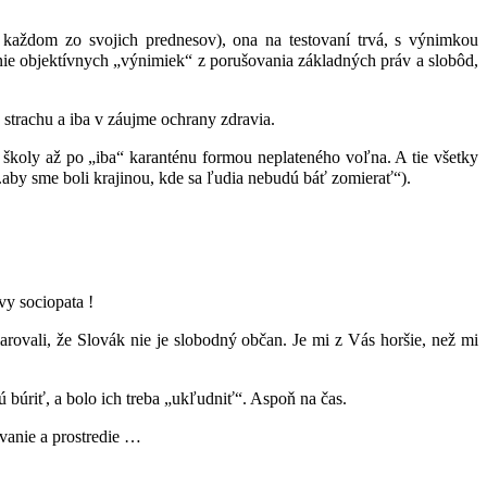
v každom zo svojich prednesov), ona na testovaní trvá, s výnimkou
e objektívnych „výnimiek“ z porušovania základných práv a slobôd,
ez strachu a iba v záujme ochrany zdravia.
 školy až po „iba“ karanténu formou neplateného voľna. A tie všetky
.aby sme boli krajinou, kde sa ľudia nebudú báť zomierať“).
avy sociopata !
ovali, že Slovák nie je slobodný občan. Je mi z Vás horšie, než mi
́riť, a bolo ich treba „ukľudniť“. Aspoň na čas.
ávanie a prostredie …