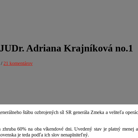
JUDr. Adriana Krajníková no.1
/
21 komentárov
a generálneho štábu ozbrojených síl SR generála Zmeka a veliteľa ope
h zhruba 60% na oba víkendové dni. Uvedený stav je platný menej ak
Slovenska je teda podľa ich slov nenaplniteľný.