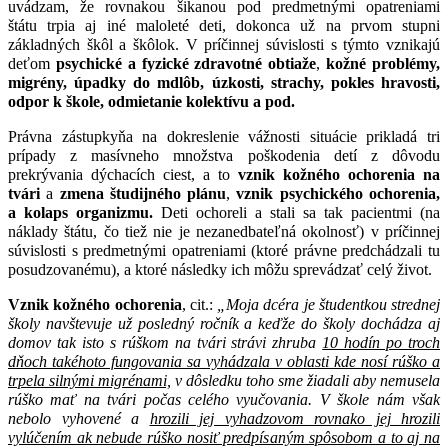
uvádzam, že rovnakou šikanou pod predmetnými opatreniami
štátu trpia aj iné maloleté deti, dokonca už na prvom stupni
základných škôl a škôlok. V príčinnej súvislosti s týmto vznikajú
deťom
psychické a fyzické zdravotné obtiaže
,
kožné problémy,
migrény, úpadky do mdlôb, úzkosti, strachy, pokles hravosti,
odpor k škole, odmietanie kolektívu a pod.
Právna zástupkyňa na dokreslenie vážnosti situácie prikladá tri
prípady z masívneho množstva poškodenia detí z dôvodu
prekrývania dýchacích ciest, a to
vznik kožného ochorenia na
tvári
a
zmena študijného plánu
,
vznik psychického ochorenia,
a kolaps organizmu.
Deti ochoreli a stali sa tak pacientmi (na
náklady štátu, čo tiež nie je nezanedbateľná okolnosť) v príčinnej
súvislosti s predmetnými opatreniami (ktoré právne predchádzali tu
posudzovanému), a ktoré následky ich môžu sprevádzať celý život.
Vznik kožného ochorenia
, cit.:
„Moja dcéra je študentkou strednej
školy navštevuje už posledný ročník a keďže do školy dochádza aj
domov tak isto s rúškom na tvári strávi zhruba
10 hodín po troch
dňoch takéhoto fungovania sa vyhádzala v oblasti kde nosí rúško a
trpela silnými migrénami,
v dôsledku toho sme žiadali aby nemusela
rúško mať na tvári počas celého vyučovania. V škole nám však
nebolo vyhovené a
hrozili jej vyhadzovom rovnako jej hrozili
vylúčením ak nebude rúško nosiť predpísaným spôsobom a to aj na