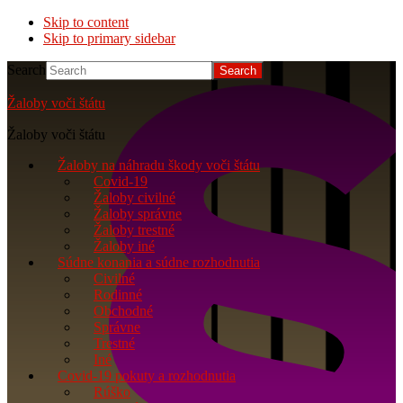
Skip to content
Skip to primary sidebar
Search
Žaloby voči štátu
Žaloby voči štátu
Žaloby na náhradu škody voči štátu
Covid-19
Žaloby civilné
Žaloby správne
Žaloby trestné
Žaloby iné
Súdne konania a súdne rozhodnutia
Civilné
Rodinné
Obchodné
Správne
Trestné
Iné
Covid-19 pokuty a rozhodnutia
Rúško