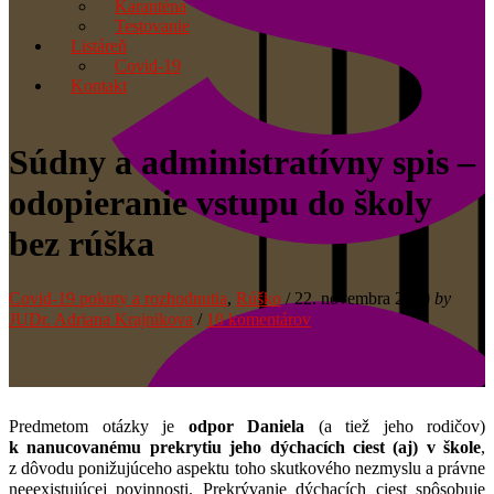
Karanténa
Testovanie
Listáreň
Covid-19
Kontakt
Súdny a administratívny spis –
odopieranie vstupu do školy
bez rúška
Covid-19 pokuty a rozhodnutia
,
Rúško
/
22. novembra 2020
by
JUDr. Adriana Krajnikova
/
10 komentárov
Predmetom otázky je
odpor Daniela
(a tiež jeho rodičov)
k nanucovanému prekrytiu jeho dýchacích ciest (aj) v škole
,
z dôvodu ponižujúceho aspektu toho skutkového nezmyslu a právne
neeexistujúcej povinnosti. Prekrývanie dýchacích ciest spôsobuje