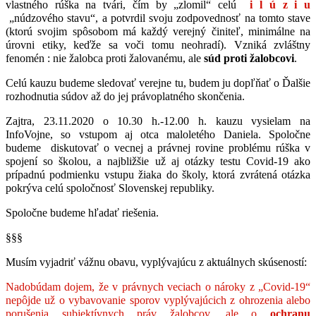
vlastného rúška na tvári, čím by „zlomil“ celú
i l ú z i u
„núdzového stavu“, a potvrdil svoju zodpovednosť na tomto stave
(ktorú svojim spôsobom má každý verejný činiteľ, minimálne na
úrovni etiky, keďže sa voči tomu neohradí). Vzniká zvláštny
fenomén : nie žalobca proti žalovanému, ale
súd proti žalobcovi
.
Celú kauzu budeme sledovať verejne tu, budem ju dopľňať o Ďalšie
rozhodnutia súdov až do jej právoplatného skončenia.
Zajtra, 23.11.2020 o 10.30 h.-12.00 h. kauzu vysielam na
InfoVojne, so vstupom aj otca maloletého Daniela. Spoločne
budeme diskutovať o vecnej a právnej rovine problému rúška v
spojení so školou, a najbližšie už aj otázky testu Covid-19 ako
prípadnú podmienku vstupu žiaka do školy, ktorá zvrátená otázka
pokrýva celú spoločnosť Slovenskej republiky.
Spoločne budeme hľadať riešenia.
§§§
Musím vyjadriť vážnu obavu, vyplývajúcu z aktuálnych skúseností:
Nadobúdam dojem, že v právnych veciach o nároky z „Covid-19“
nepôjde už o vybavovanie sporov vyplývajúcich z ohrozenia alebo
porušenia subjektívnych práv žalobcov, ale o
ochranu