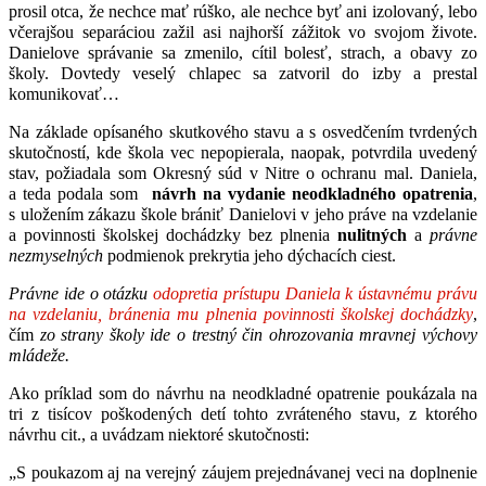
prosil otca, že nechce mať rúško, ale nechce byť ani izolovaný, lebo
včerajšou separáciou zažil asi najhorší zážitok vo svojom živote.
Danielove správanie sa zmenilo, cítil bolesť, strach, a obavy zo
školy. Dovtedy veselý chlapec sa zatvoril do izby a prestal
komunikovať…
Na základe opísaného skutkového stavu a s osvedčením tvrdených
skutočností, kde škola vec nepopierala, naopak, potvrdila uvedený
stav, požiadala som Okresný súd v Nitre o ochranu mal. Daniela,
a teda podala som
návrh na vydanie neodkladného opatrenia
,
s uložením zákazu škole brániť Danielovi v jeho práve na vzdelanie
a povinnosti školskej dochádzky bez plnenia
nulitných
a
právne
nezmyselných
podmienok prekrytia jeho dýchacích ciest.
Právne ide o otázku
odopretia prístupu Daniela k ústavnému právu
na vzdelaniu, bránenia mu plnenia povinnosti školskej dochádzky
,
čím
zo strany školy ide o trestný čin ohrozovania mravnej výchovy
mládeže.
Ako príklad som do návrhu na neodkladné opatrenie poukázala na
tri z tisícov poškodených detí tohto zvráteného stavu, z ktorého
návrhu cit., a uvádzam niektoré skutočnosti:
„S poukazom aj na verejný záujem prejednávanej veci na doplnenie