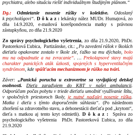
psychiatra, alebo situáciu riešiť individuálnym študijným plánom.“
Dg.:
Odmietanie nosenie rúšky v kolektíve.
Odoslaný
k psychológovi“.
D ô k a z :
lekársky nález MUDr. Humajová, zo
dňa 14.9.2020, e-mailová korešpondencia matky s právnou
zástupkyňou, zo dňa 21.9.2020
Zo správy psychologického vyšetrenia
, zo dňa 21.9.2020, PhDr.
Pastoreková Ľubica, Partizánske, cit.:
„Po zavedení rúšok v školách
dieťaťu opakovane zostalo v škole zle, ťažko sa mu dýchalo,
bolo
mu na odpadnutie a na zvracanie“
. …
Prekolapsové stavy majú
charakter panických aták úzkosti, spojených s hyperventilačným
syndrómom
, kde
spúšťacím mechanizmom je rúško na tvári.
Záver:
„Panická porucha u extrovertne sa vyvíjajúcej detskej
osobnosti.
Dieťa zaraďujem do KBT v našej ambulancii
.
Odporúčam počas pobytu v triede dieťaťu umožniť využívanie štítu,
v spoločných priestoroch školy,
je nutné naďalej nosenie rúška
.
Matka i dieťa s týmto doporučením súhlasia“.
(Po následnom
zhoršení sa zdravotného stavu, a dehonestácii dieťaťa pod „krytom“,
dieťa s matkou aj tento kryt odmietli).
D ô k a z :
Správa zo
psychologického vyšetrenia PhDr. Pastoreková Ľubica, zo dňa
21.9.2020