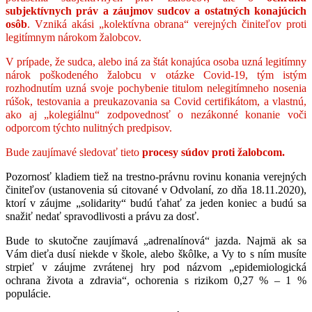
subjektívnych práv a záujmov sudcov a ostatných konajúcich
osôb
. Vzniká akási „kolektívna obrana“ verejných činiteľov proti
legitímnym nárokom žalobcov.
V prípade, že sudca, alebo iná za štát konajúca osoba uzná legitímny
nárok poškodeného žalobcu v otázke Covid-19, tým istým
rozhodnutím uzná svoje pochybenie titulom nelegitímneho nosenia
rúšok, testovania a preukazovania sa Covid certifikátom, a vlastnú,
ako aj „kolegiálnu“ zodpovednosť o nezákonné konanie voči
odporcom týchto nulitných predpisov.
Bude zaujímavé sledovať tieto
procesy súdov proti žalobcom.
Pozornosť kladiem tiež na trestno-právnu rovinu konania verejných
činiteľov (ustanovenia sú citované v Odvolaní, zo dňa 18.11.2020),
ktorí v záujme „solidarity“ budú ťahať za jeden koniec a budú sa
snažiť nedať spravodlivosti a právu za dosť.
Bude to skutočne zaujímavá „adrenalínová“ jazda. Najmä ak sa
Vám dieťa dusí niekde v škole, alebo škôlke, a Vy to s ním musíte
strpieť v záujme zvrátenej hry pod názvom „epidemiologická
ochrana života a zdravia“, ochorenia s rizikom 0,27 % – 1 %
populácie.