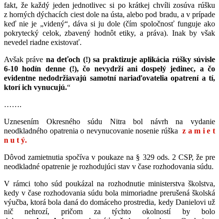
fakt, že každý jeden jednotlivec si po krátkej chvíli zosúva rúšku
z horných dýchacích ciest dole na ústa, alebo pod bradu, a v prípade
keď nie je „videný“, dáva si ju dole (čím spoločnosť funguje ako
pokrytecký celok, zbavený hodnôt etiky, a práva). Inak by však
nevedel riadne existovať.
Avšak práve
na deťoch (!) sa praktizuje aplikácia rúšky súvisle
6-10 hodín denne (!), čo nevydrží ani dospelý jedinec, a čo
evidentne nedodržiavajú samotní nariaďovatelia opatrení a tí,
ktorí ich vynucujú.
“
…….
Uznesením Okresného súdu Nitra bol návrh na vydanie
neodkladného opatrenia o nevynucovanie nosenie rúška
z a m i e t
n u t ý.
Dôvod zamietnutia spočíva v poukaze na § 329 ods. 2 CSP, že pre
neodkladné opatrenie je rozhodujúci stav v čase rozhodovania súdu.
V rámci toho súd poukázal na rozhodnutie ministerstva školstva,
kedy v čase rozhodovania súdu bola mimoriadne prerušená školská
výučba, ktorá bola daná do domáceho prostredia, kedy Danielovi už
nič nehrozí, pričom za týchto okolností by bolo