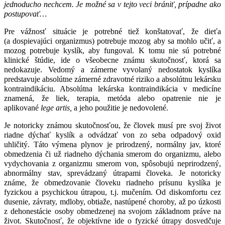
jednoducho nechcem. Je možné sa v tejto veci brániť, prípadne ako
postupovať…
Pre vážnosť situácie je potrebné tiež konštatovať, že dieťa
(a dospievajúci organizmus) potrebuje mozog aby sa mohlo učiť, a
mozog potrebuje kyslík, aby fungoval. K tomu nie sú potrebné
klinické štúdie, ide o všeobecne známu skutočnosť, ktorá sa
nedokazuje. Vedomý a zámerne vyvolaný nedostatok kyslíka
predstavuje absolútne zámerné zdravotné riziko a absolútnu lekársku
kontraindikáciu. Absolútna lekárska kontraindikácia v medicíne
znamená, že liek, terapia, metóda alebo opatrenie nie je
aplikované
lege artis,
a jeho použitie je nedovolené.
Je notoricky známou skutočnosťou, že človek musí pre svoj život
riadne dýchať kyslík a odvádzať von zo seba odpadový oxid
uhličitý. Táto výmena plynov je prirodzený, normálny jav, ktoré
obmedzenia či už riadneho dýchania smerom do organizmu, alebo
vydychovania z organizmu smerom von, spôsobujú neprirodzený,
abnormálny stav, sprevádzaný útrapami človeka. Je notoricky
známe, že obmedzovanie človeku riadneho prísunu kyslíka je
fyzickou a psychickou útrapou, t.j. mučením. Od diskomfortu cez
dusenie, závraty, mdloby, obtiaže, nastúpené choroby, až po úzkosti
z dehonestácie osoby obmedzenej na svojom základnom práve na
život. Skutočnosť, že objektívne ide o fyzické útrapy dosvedčuje