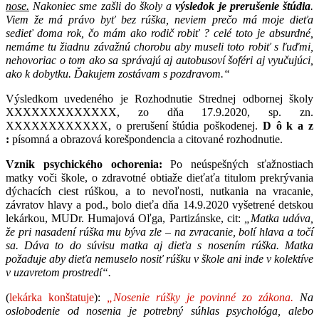
nose.
Nakoniec sme zašli do školy a
výsledok je prerušenie štúdia
.
Viem že má právo byť bez rúška, neviem prečo má moje dieťa
sedieť doma rok, čo mám ako rodič robiť ? celé toto je absurdné,
nemáme tu žiadnu závažnú chorobu aby museli toto robiť s ľuďmi,
nehovoriac o tom ako sa správajú aj autobusoví šoféri aj vyučujúci,
ako k dobytku. Ďakujem zostávam s pozdravom.“
Výsledkom uvedeného je Rozhodnutie Strednej odbornej školy
XXXXXXXXXXXXX, zo dňa 17.9.2020, sp. zn.
XXXXXXXXXXXX, o prerušení štúdia poškodenej.
D ô k a z
:
písomná a obrazová korešpondencia a citované rozhodnutie.
Vznik psychického ochorenia:
Po neúspešných sťažnostiach
matky voči škole, o zdravotné obtiaže dieťaťa titulom prekrývania
dýchacích ciest rúškou, a to nevoľnosti, nutkania na vracanie,
závratov hlavy a pod., bolo dieťa dňa 14.9.2020 vyšetrené detskou
lekárkou, MUDr. Humajová Oľga, Partizánske, cit:
„Matka udáva,
že pri nasadení rúška mu býva zle – na zvracanie, bolí hlava a točí
sa. Dáva to do súvisu matka aj dieťa s nosením rúška. Matka
požaduje aby dieťa nemuselo nosiť rúšku v škole ani inde v kolektíve
v uzavretom prostredí“.
(
lekárka konštatuje
):
„Nosenie rúšky je povinné zo zákona.
Na
oslobodenie od nosenia je potrebný súhlas psychológa, alebo