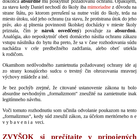
dokonca
absurdné
mu poskytnúť požadovanú ochranu. Opakujem,
za stavu kedy Daniel nechodí do školy iba
mimoriadne
z dôvodu na
strane štátu, po ktorom prerušení sa nutne vráti do školy, teda na
miesto útoku, súd jeho ochranu (za stavu, že protistrana útok do jeho
práv, ako aj plnenia povinnosti školskej docházky v mieste školy
priznala, čím je
nárok osvedčený
) považuje za
absurdnú
.
Analógia, ako neposkytnúť obeti domáceho násilia ochranu zákazu
vstupu násilníka do bytu iba preto, že sa v čase rozhodovania súdu
nachádza v cele predbežného zadržania, alebo obeť utiekla
k rodičom.
Okamihom nedôvodného zamietnutia požadovanej ochrany ide aj
zo strany konajúceho sudcu o trestný čin ohrozovania mravnej
výchovy mládeže a iné.
Je bez pochýb zrejmé, že citované ustanovenie zákona tu bolo
absurdne nevhodným „formalizmom“ zneužité na zamietnutie inak
legitímneho návrhu.
Voči tomuto rozhodnutiu som učinila odvolanie poukazom na tento
„formalizmus“, kedy súd zneužil zákon, za účelom meritórneho n e
v y b a v e n i a veci.
ZVYŠOK si prečítajte v pripojených