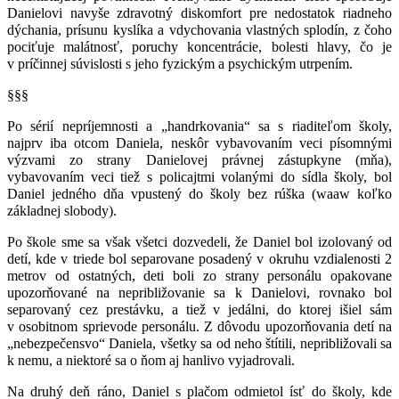
Danielovi navyše zdravotný diskomfort pre nedostatok riadneho
dýchania, prísunu kyslíka a vdychovania vlastných splodín, z čoho
pociťuje malátnosť, poruchy koncentrácie, bolesti hlavy, čo je
v príčinnej súvislosti s jeho fyzickým a psychickým utrpením.
§§§
Po sérií nepríjemnosti a „handrkovania“ sa s riaditeľom školy,
najprv iba otcom Daniela, neskôr vybavovaním veci písomnými
výzvami zo strany Danielovej právnej zástupkyne (mňa),
vybavovaním veci tiež s policajtmi volanými do sídla školy, bol
Daniel jedného dňa vpustený do školy bez rúška (waaw koľko
základnej slobody).
Po škole sme sa však všetci dozvedeli, že Daniel bol izolovaný od
detí, kde v triede bol separovane posadený v okruhu vzdialenosti 2
metrov od ostatných, deti boli zo strany personálu opakovane
upozorňované na nepribližovanie sa k Danielovi, rovnako bol
separovaný cez prestávku, a tiež v jedálni, do ktorej išiel sám
v osobitnom sprievode personálu. Z dôvodu upozorňovania detí na
„nebezpečensvo“ Daniela, všetky sa od neho štítili, nepribližovali sa
k nemu, a niektoré sa o ňom aj hanlivo vyjadrovali.
Na druhý deň ráno, Daniel s plačom odmietol ísť do školy, kde