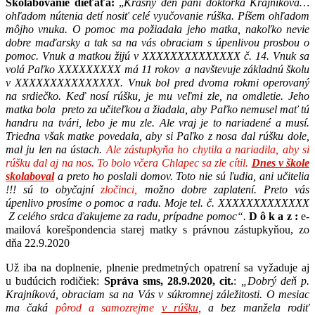
Skolabovanie dieťaťa:
„
Krásny deň pani doktorka Krajníková…
ohľadom nútenia detí nosiť celé vyučovanie rúška. Píšem ohľadom
môjho vnuka. O pomoc ma požiadala jeho matka, nakoľko nevie
dobre maďarsky a tak sa na vás obraciam s úpenlivou prosbou o
pomoc. Vnuk a matkou žijú v XXXXXXXXXXXXXX č. 14. Vnuk sa
volá Paľko XXXXXXXXX má 11 rokov a navštevuje základnú školu
v XXXXXXXXXXXXXXX. Vnuk bol pred dvoma rokmi operovaný
na srdiečko. Keď nosí rúšku, je mu veľmi zle, na omdletie. Jeho
matka bola preto za učiteľkou a žiadala, aby Paľko nemusel mať tú
handru na tvári, lebo je mu zle. Ale vraj je to nariadené a musí.
Triedna však matke povedala, aby si Paľko z nosa dal rúšku dole,
mal ju len na ústach.
Ale zástupkyňa ho chytila a nariadila, aby si
rúšku dal aj na nos. To bolo včera Chlapec sa zle cítil.
Dnes v škole
skolaboval
a preto ho poslali domov. Toto nie sú ľudia, ani učitelia
!!! sú to obyčajní
zločinci,
možno dobre zaplatení. Preto vás
úpenlivo prosíme o pomoc a radu. Moje tel. č. XXXXXXXXXXXXX
Z celého srdca ďakujeme za radu, prípadne pomoc“.
D ô k a z :
e-
mailová korešpondencia starej matky s právnou zástupkyňou, zo
dňa 22.9.2020
Už iba na doplnenie, plnenie predmetných opatrení sa vyžaduje aj
u budúcich rodičiek:
Správa sms, 28.9.2020, cit.
:
„Dobrý deň p.
Krajníková, obraciam sa na Vás v súkromnej záležitosti. O mesiac
ma čaká
pôrod a samozrejme
v rúšku
,
a bez manžela rodiť