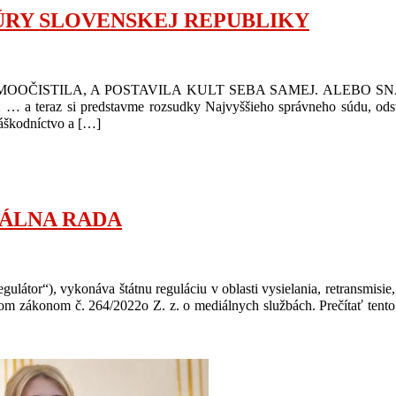
ÚRY SLOVENSKEJ REPUBLIKY
OČISTILA, A POSTAVILA KULT SEBA SAMEJ. ALEBO S
 teraz si predstavme rozsudky Najvyššieho správneho súd
záškodníctvo a […]
IÁLNA RADA
tor“), vykonáva štátnu reguláciu v oblasti vysielania, retransmisie,
m zákonom č. 264/2022o Z. z. o mediálnych službách. Prečítať tento 