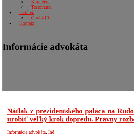
Karanténa
Testovanie
Listáreň
Covid-19
Kontakt
Informácie advokáta
Nátlak z prezidentského paláca na Rudo
urobiť veľký krok dopredu. Právny rozbor
Informácie advokáta
,
Iné