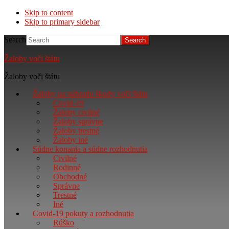
Skip to content
Skip to primary sidebar
Search
Žaloby voči štátu
Žaloby voči štátu
Žaloby na náhradu škody voči štátu
Covid-19
Žaloby civilné
Žaloby správne
Žaloby trestné
Žaloby iné
Súdne konania a súdne rozhodnutia
Civilné
Rodinné
Obchodné
Správne
Trestné
Iné
Covid-19 pokuty a rozhodnutia
Rúško