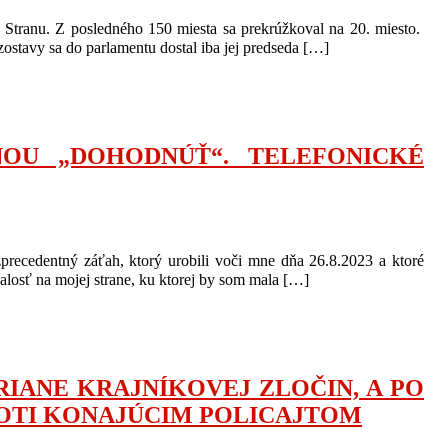
 Stranu. Z posledného 150 miesta sa prekrúžkoval na 20. miesto.
j zostavy sa do parlamentu dostal iba jej predseda […]
ŇOU „DOHODNÚŤ“. TELEFONICKÉ
recedentný záťah, ktorý urobili voči mne dňa 26.8.2023 a ktoré
ť na mojej strane, ku ktorej by som mala […]
RIANE KRAJNÍKOVEJ ZLOČIN, A PO
ROTI KONAJÚCIM POLICAJTOM