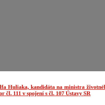
lfa Huliaka, kandidáta na ministra životné
 čl. 111 v spojení s čl. 107 Ústavy SR