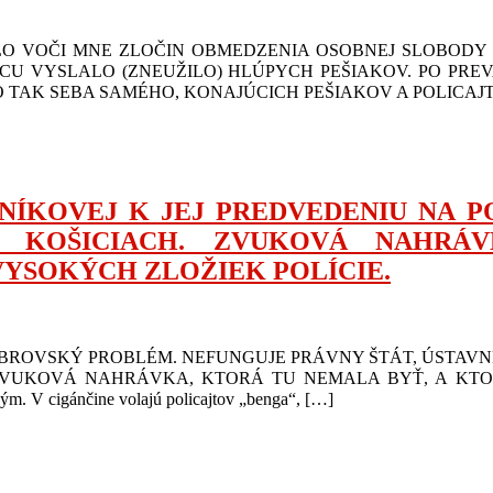
LO VOČI MNE ZLOČIN OBMEDZENIA OSOBNEJ SLOBODY 
CU VYSLALO (ZNEUŽILO) HLÚPYCH PEŠIAKOV. PO PRE
 TAK SEBA SAMÉHO, KONAJÚCICH PEŠIAKOV A POLICAJT
NÍKOVEJ K JEJ PREDVEDENIU NA POL
V KOŠICIACH. ZVUKOVÁ NAHRÁ
VYSOKÝCH ZLOŽIEK POLÍCIE.
OBROVSKÝ PROBLÉM. NEFUNGUJE PRÁVNY ŠTÁT, ÚSTAVNÉ
 ZVUKOVÁ NAHRÁVKA, KTORÁ TU NEMALA BYŤ, A KT
ným. V cigánčine volajú policajtov „benga“, […]