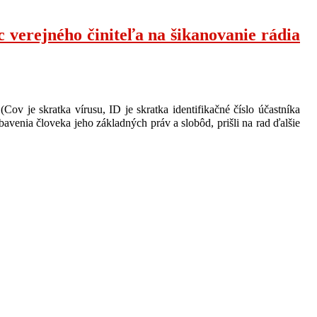
verejného činiteľa na šikanovanie rádia
v je skratka vírusu, ID je skratka identifikačné číslo účastníka
enia človeka jeho základných práv a slobôd, prišli na rad ďalšie