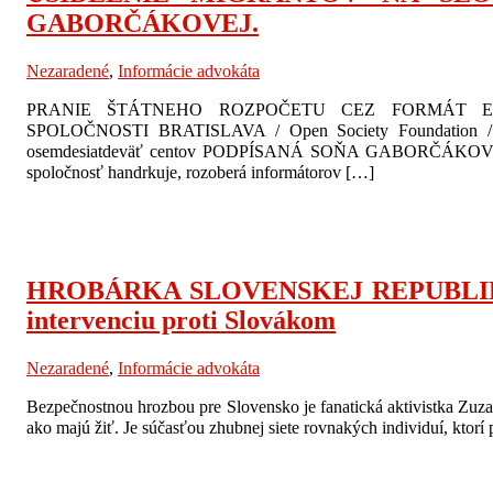
GABORČÁKOVEJ.
Nezaradené
,
Informácie advokáta
PRANIE ŠTÁTNEHO ROZPOČETU CEZ FORMÁT EUR
SPOLOČNOSTI BRATISLAVA / Open Society Foundati
osemdesiatdeväť centov PODPÍSANÁ SOŇA GABORČÁKOVÁminister
spoločnosť handrkuje, rozoberá informátorov […]
HROBÁRKA SLOVENSKEJ REPUBLIKY –
intervenciu proti Slovákom
Nezaradené
,
Informácie advokáta
Bezpečnostnou hrozbou pre Slovensko je fanatická aktivistka Zuz
ako majú žiť. Je súčasťou zhubnej siete rovnakých individuí, ktorí