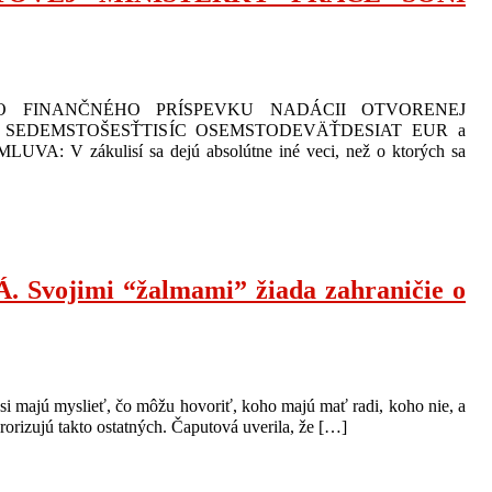
HO FINANČNÉHO PRÍSPEVKU NADÁCII OTVORENEJ
ÓNOV SEDEMSTOŠESŤTISÍC OSEMSTODEVÄŤDESIAT EUR a
A: V zákulisí sa dejú absolútne iné veci, než o ktorých sa
imi “žalmami” žiada zahraničie o
i majú myslieť, čo môžu hovoriť, koho majú mať radi, koho nie, a
rorizujú takto ostatných. Čaputová uverila, že […]