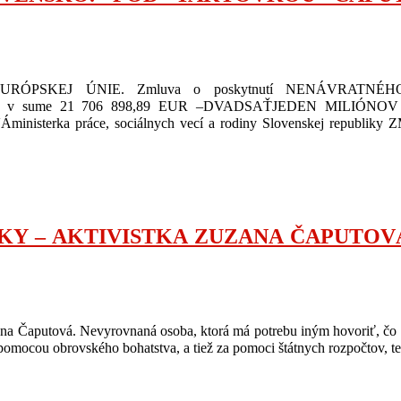
ÓPSKEJ ÚNIE. Zmluva o poskytnutí NENÁVRATNÉ
on / v sume 21 706 898,89 EUR –DVADSAŤJEDEN MILI
ka práce, sociálnych vecí a rodiny Slovenskej republiky ZMLUV
 AKTIVISTKA ZUZANA ČAPUTOVÁ. Svoj
ana Čaputová. Nevyrovnaná osoba, ktorá má potrebu iným hovoriť, čo s
 pomocou obrovského bohatstva, a tiež za pomoci štátnych rozpočtov, te