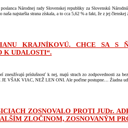
 poslanca Národnej rady Slovenskej republiky za Slovenskú Národnú
naša najstaršia strana získala, a to cca 5,62 % a fakt, že z jej členske
DRIANU KRAJNÍKOVÚ. CHCE SA S 
 K UDALOSTI“.
eužívajú príslušnosť k nej, majú strach zo zodpovednosti za bezp
HRE JE VŠAK VIAC, NEŽ LEN ONI. Ale poďme postupne… Źiadna udalos
ICIACH ZOSNOVALO PROTI JUDr. AD
ĎALŠÍM ZLOČINOM, ZOSNOVANÝM P