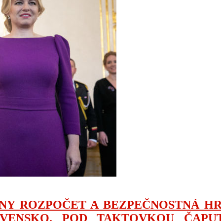
Y ROZPOČET A BEZPEČNOSTNÁ HRO
OVENSKO. POD TAKTOVKOU ČAPUT