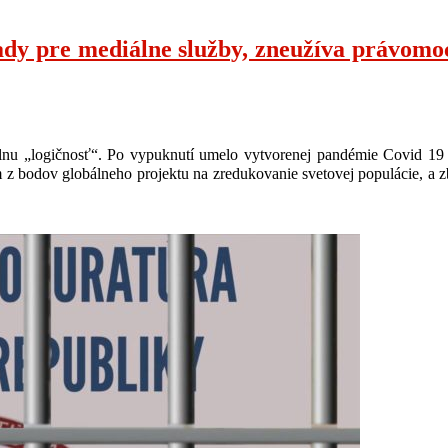
dy pre mediálne služby, zneužíva právomoc 
nu „logičnosť“. Po vypuknutí umelo vytvorenej pandémie Covid 19 (Co
bodov globálneho projektu na zredukovanie svetovej populácie, a zbav