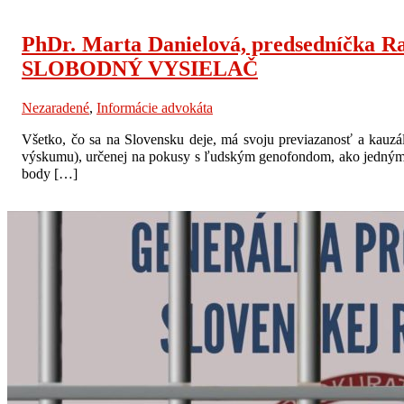
PhDr. Marta Danielová, predsedníčka Ra
SLOBODNÝ VYSIELAČ
Nezaradené
,
Informácie advokáta
Všetko, čo sa na Slovensku deje, má svoju previazanosť a kauzál
výskumu), určenej na pokusy s ľudským genofondom, ako jedným z 
body […]