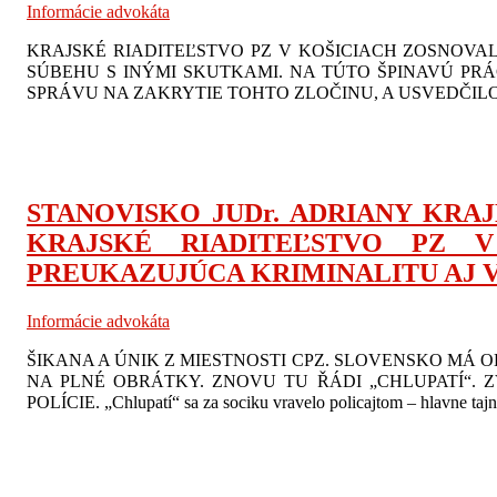
Informácie advokáta
KRAJSKÉ RIADITEĽSTVO PZ V KOŠICIACH ZOSNOVA
SÚBEHU S INÝMI SKUTKAMI. NA TÚTO ŠPINAVÚ PRÁ
SPRÁVU NA ZAKRYTIE TOHTO ZLOČINU, A USVEDČILO
STANOVISKO JUDr. ADRIANY KRAJ
KRAJSKÉ RIADITEĽSTVO PZ 
PREUKAZUJÚCA KRIMINALITU AJ 
Informácie advokáta
ŠIKANA A ÚNIK Z MIESTNOSTI CPZ. SLOVENSKO MÁ 
NA PLNÉ OBRÁTKY. ZNOVU TU ŘÁDI „CHLUPATÍ“.
POLÍCIE. „Chlupatí“ sa za sociku vravelo policajtom – hlavne taj