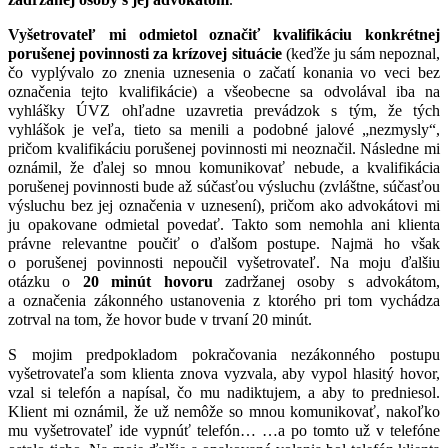
Vyšetrovateľ mi odmietol označiť kvalifikáciu konkrétnej
porušenej povinnosti za krízovej situácie
(keďže ju sám nepoznal,
čo vyplývalo zo znenia uznesenia o začatí konania vo veci bez
označenia tejto kvalifikácie) a všeobecne sa odvolával iba na
vyhlášky ÚVZ ohľadne uzavretia prevádzok s tým, že tých
vyhlášok je veľa, tieto sa menili a podobné jalové „nezmysly“,
pričom kvalifikáciu porušenej povinnosti mi neoznačil. Následne mi
oznámil, že ďalej so mnou komunikovať nebude, a kvalifikácia
porušenej povinnosti bude až súčasťou výsluchu (zvláštne, súčasťou
výsluchu bez jej označenia v uznesení), pričom ako advokátovi mi
ju opakovane odmietal povedať. Takto som nemohla ani klienta
právne relevantne poučiť o ďalšom postupe. Najmä ho však
o porušenej povinnosti nepoučil vyšetrovateľ. Na moju ďalšiu
otázku o
20 minút hovoru
zadržanej osoby s advokátom,
a označenia zákonného ustanovenia z ktorého pri tom vychádza
zotrval na tom, že hovor bude v trvaní 20 minút.
S mojim predpokladom pokračovania nezákonného postupu
vyšetrovateľa som klienta znova vyzvala, aby vypol hlasitý hovor,
vzal si telefón a napísal, čo mu nadiktujem, a aby to predniesol.
Klient mi oznámil, že už nemôže so mnou komunikovať, nakoľko
mu vyšetrovateľ ide vypnúť telefón… …a po tomto už v telefóne