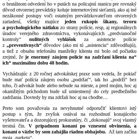
o brutálnom odvedení ho v putách na policajnú stanicu pre rovnaký
dôvod otvorenej prevádzky koluje internetovými sieťami), ako aj iné
nezákonné postupy voči ostatným prevádzkovateľom otvorených
zariadení, všetky majúce
jeden rukopis šikany, teroru
a psychologického nátlaku
zo strany polície, resp, aj regionálnych
úradov verejného zdravotníctva, vykonávajúcich „predvianočné
kontroly“
nulitných vyhlášok
za asistencie polície
z
„preventívnych“
dôvodov (ako mi tú „asistenciu“ zdôvodňujú),
a tiež z obsahu telefonátu manželky klienta mi bolo od počiatku
zrejmé, že
je enormný záujem polície na zadržaní klienta na“
ich“ maximálnu dobu 48 hodín.
Vychádzajúc z 20 ročnej advokátskej praxe som vedela, že pokiaľ
bude mať polícia záujem osobu „podržať“, tak ho „podrží“ bez
toho, či advokát bude alebo nebude na mieste, a pred mojim, hoc aj
okamžitým príchodom bude už umiestnený do cely predbežného
zadržania. Dovtedy by ma zdržali hoc aj na chodbe…
Preto som považovala za nevyhnutné odporučiť klientovi istý
postup s tým, že zvyšok ostával na rozhodnutí konajúceho
vyšetrovateľa a dozorujúcej prokuratúry, či „dokonajú“ svoj vlastný
trestná čin.
V prípadnom konaní po vznesení obvinenia, a
konaní o väzbe by som zahájila riadnu obhajobu.
Až tam začína
moja „parketa“.