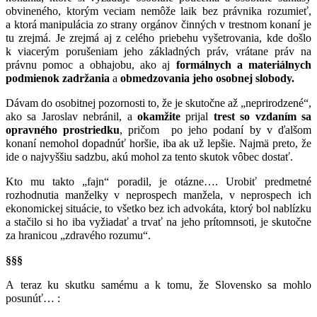
obvineného, ktorým veciam nemôže laik bez právnika rozumieť,
a ktorá manipulácia zo strany orgánov činných v trestnom konaní je
tu zrejmá. Je zrejmá aj z celého priebehu vyšetrovania, kde došlo
k viacerým porušeniam jeho základných práv, vrátane práv na
právnu pomoc a obhajobu, ako aj
formálnych a materiálnych
podmienok zadržania
a
obmedzovania jeho osobnej slobody.
Dávam do osobitnej pozornosti to, že je skutočne až „neprirodzené“,
ako sa Jaroslav nebránil, a
okamžite
prijal
trest so vzdaním sa
opravného prostriedku
, pričom po jeho podaní by v ďalšom
konaní nemohol dopadnúť horšie, iba ak už lepšie. Najmä preto, že
ide o najvyššiu sadzbu, akú mohol za tento skutok vôbec dostať.
Kto mu takto „fajn“ poradil, je otázne…. Urobiť predmetné
rozhodnutia manželky v neprospech manžela, v neprospech ich
ekonomickej situácie, to všetko bez ich advokáta, ktorý bol nablízku
a stačilo si ho iba vyžiadať a trvať na jeho prítomnsoti, je skutočne
za hranicou „zdravého rozumu“.
§§§
A teraz ku skutku samému a k tomu, že Slovensko sa mohlo
posunúť… :