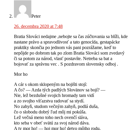
Peter
26. decembra 2020 at 7:48
Bratia Slováci nedajme ,nebojte sa čas zúčtovania sa blíži, kde
nastane právo a spravodlivosť a tato genocída, gestapácke
praktiky skončia po jednom vás pani pozrážame, keď to
nepôjde po dobrom tak po zlom Bratia Slováci som zvedavý
či sa potom za národ, vlasť postavíte. Netreba sa bat a
bojovať za správnu vec . S pozdravom slovensky odboj .
Mor ho
A cár s okom sklopeným na bojišti stojí:
A čo? — Azda tých padlých Slovänov sa bojí? —
Nie, lež bezdušné svojich hromady tam vidí
a zo svojho víťazstva radovať sa stydí.
No zahyň, studom večným zahyň, podlá duša,
čo o slobodu dobrý ľud môj mi pokúša.
Lež večná meno toho nech ovenčí sláva,
kto seba v obeť svätú za svoj národ dáva.
A ty mor ho! — hoj mor ho! detvo môjho rodu,