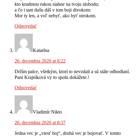
kto kradmou rukou siahne na tvoju slobodu;
a čo i tam dušu dáš v tom boji divokom:
Mor ty len, a voľ nebyť, ako byť otrokom.
Odpovedať
Katarína
26. decembra 2020 at 8:22
Držím palce, všetkým, ktorí to nevzdali a sú stále odhodlaní.
Pani Krajníková vy to spolu dokážete.!
Odpovedať
Vladimír Nikto
26. decembra 2020 at 8:37
Jedna vec je „viesť boj“, druhá vec je bojovať. V tomto