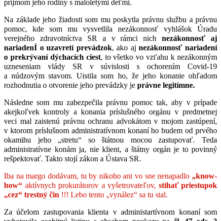
príjmom jeho rodiny s maloletými deťmi.
Na základe jeho žiadosti som mu poskytla právnu službu a právnu
pomoc, kde som mu vysvetlila nezákonnosť vyhlášok Úradu
verejného zdravotníctva SR a v rámci nich
nezákonnosť aj
nariadenÍ o uzavretí prevádzok
, ako aj
nezákonnosť nariadení
o prekrývaní dýchacích ciest
, to všetko vo vzťahu k nezákonným
uzneseniam vlády SR v súvislosti s ochorením Covid-19
a núdzovým stavom. Uistila som ho, že jeho konanie ohľadom
rozhodnutia o otvorenie jeho prevádzky je
právne legitímne.
Následne som mu zabezpečila právnu pomoc tak, aby v prípade
akejkoľvek kontroly a konania príslušného orgánu v predmetnej
veci mal zaistenú právnu ochranu advokátom v mojom zastúpení,
v ktorom príslušnom administratívnom konaní ho budem od prvého
okamihu jeho „stretu“ so štátnou mocou zastupovať. Teda
administratívne konám ja, nie klient, a štátny orgán je to povinný
rešpektovať. Takto stojí zákon a Ústava SR.
Iba na margo dodávam, tu by nikoho ani vo sne nenapadlo
„know-
how“
aktívnych prokurátorov a vyšetrovateľov,
stíhať priestupok
„cez“ trestný čin
!!! Lebo tento „vynález“ sa tu stal.
Za účelom zastupovania klienta v administartívnom konaní som