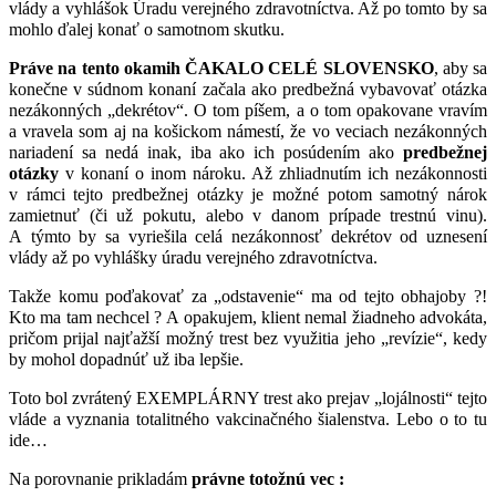
vlády a vyhlášok Úradu verejného zdravotníctva. Až po tomto by sa
mohlo ďalej konať o samotnom skutku.
Práve na tento okamih ČAKALO CELÉ SLOVENSKO
, aby sa
konečne v súdnom konaní začala ako predbežná vybavovať otázka
nezákonných „dekrétov“. O tom píšem, a o tom opakovane vravím
a vravela som aj na košickom námestí, že vo veciach nezákonných
nariadení sa nedá inak, iba ako ich posúdením ako
predbežnej
otázky
v konaní o inom nároku. Až zhliadnutím ich nezákonnosti
v rámci tejto predbežnej otázky je možné potom samotný nárok
zamietnuť (či už pokutu, alebo v danom prípade trestnú vinu).
A týmto by sa vyriešila celá nezákonnosť dekrétov od uznesení
vlády až po vyhlášky úradu verejného zdravotníctva.
Takže komu poďakovať za „odstavenie“ ma od tejto obhajoby ?!
Kto ma tam nechcel ? A opakujem, klient nemal žiadneho advokáta,
pričom prijal najťažší možný trest bez využitia jeho „revízie“, kedy
by mohol dopadnúť už iba lepšie.
Toto bol zvrátený EXEMPLÁRNY trest ako prejav „lojálnosti“ tejto
vláde a vyznania totalitného vakcinačného šialenstva. Lebo o to tu
ide…
Na porovnanie prikladám
právne totožnú vec :