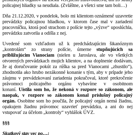
policajnej hliadky sa neudiala. (Zvláštne, a všetci sme tam boli…)
Dňa 21.12.2020, v pondelok, bolo mi klientom oznámené uzavretie
prevádzky policajnou hliadkou, v ktorom čase mal v zariadení
pracovníčku, ktorá pod strachom z polície tejto „výzve“ uposlúchla,
prevádzku zatvorila a odišla z nej.
Uvedené som vzhľadom už k predchádzajúcim šikanóznym
„kontrolám“ zo strany polície, úmerne
stupňujúcich sa
približujúcim Vianociam
(nielen u Jaroslava, ale vo všetkých
otvorených prevádzkach mojich klientov, a na doplnenie dodávam,
že aj doručovanie pokút za rúška sa pred Vianocami „zhustilo“),
zhodnotila ako hrubo nezákonné konanie s tým, aby v prípade jeho
záujmu v prevádzkovaní zariadenia pokračoval, ktoré prekročenie
právomoci policajného orgánu vybavíme v osobitnom
konaní.
Uistila som ho, že nekoná v rozpore so zákonom, ale
naopak, v rozpore so zákonom konal príslušný policajný
orgán.
Osobitne som ho poučila, že policajný orgán nemá žiadnu,
opakujem žiadnu právomoc uzavrieť prevádzku, a ani do nej
vstupovať za účelom „kontroly“ vyhlášok ÚVZ.
§§§
Skutkový stav vec po…: