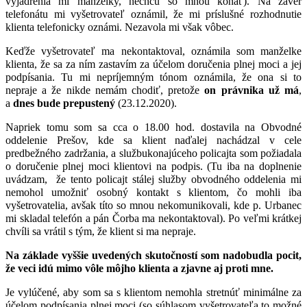
vyjadrenia mi manželky, nechcú so mnou konať). Na záver
telefonátu mi vyšetrovateľ oznámil, že mi príslušné rozhodnutie
klienta telefonicky oznámi. Nezavola mi však vôbec.
Keďže vyšetrovateľ ma nekontaktoval, oznámila som manželke
klienta, že sa za ním zastavím za účelom doručenia plnej moci a jej
podpísania. Tu mi nepríjemným tónom oznámila, že ona si to
nepraje a že nikde nemám chodiť, pretože
on právnika už má
,
a
dnes bude prepustený
(23.12.2020).
Napriek tomu som sa cca o 18.00 hod. dostavila na Obvodné
oddelenie Prešov, kde sa klient naďalej nachádzal v cele
predbežného zadržania, a službukonajúceho policajta som požiadala
o doručenie plnej moci klientovi na podpis. (Tu iba na doplnenie
uvádzam, že tento policajt stálej služby obvodného oddelenia mi
nemohol umožniť osobný kontakt s klientom, čo mohli iba
vyšetrovatelia, avšak títo so mnou nekomunikovali, kde p. Urbanec
mi skladal telefón a pán Čorba ma nekontaktoval). Po veľmi krátkej
chvíli sa vrátil s tým, že klient si ma nepraje.
Na základe vyššie uvedených skutočností som nadobudla pocit,
že veci idú mimo vôle môjho klienta a zjavne aj proti mne.
Je vylúčené, aby som sa s klientom nemohla stretnúť minimálne za
účelom podpísania plnej moci (so súhlasom vyšetrovateľa to možné