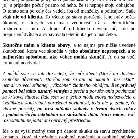
je), a prípadne počuť priamo od neho, že si nepraje moju obhajobu.
O tomto som po celý čas vedela iba od manželky a policajtov. Stále
však
nie od klienta.
To všetko za stavu porušenia jeho práv počas
úkonov, o ktorých som mala vedomosť už z telefonického
rozhovoru s ním. A doposiaľ od klienta neviem nič, kde po
prepustení dvíhala a vybavovala telefón iba jeho manželka.
Skutočne mám o klienta obavy
, a to najmä pre nižšie uvedené
skutočnosti, ktorá vec skončila v
jeho absolútny neprospech a to
najhorším spôsobom, ako vôbec mohla skončiť
. A on sa voči
tomu ani neodvolal.
Z médií som sa tak dozvedela, že môj klient (ktorý mi dovtedy
skutočne dôveroval), ktorého som sa ani na okamih „nezriekla“,
nemal vo veci stíhanej „väzobne“ žiadneho obhájcu.
Bez právnej
pomoci bol takto uznaný vinným
z prečinu porušovania povinnosti
za krízovej situácie (kde som sa z týchto médií znova nedozvedela o
kvalifikácii konkrétnej porušenej povinnosti, teda nie je zrejmé, čo
vlastne porušil),
na trest odňatia slobody v trvaní dvoch rokov
s podmienečným odkladom na skúšobnú dobu troch rokov
. Voči
rozhodnutiu nepodal ani opravný prostriedok.
Ide o najvyšší možný trest pri danom skutku za stavu zrýchleného
konania, ktoré si vyžaduje osobitné poučenia a osobitné súhlasy