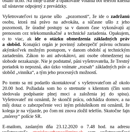
ostalo ticho. Na moje ďalšie a opakované volania bol telefón klienta
už sústavne odpojený z prevádzky.
Vyšetrovateľovi tu zjavne ušlo „pozornosti“, že ide o
zadržanú
osobu, ktorá má právo na advokáta, a súčasne ušlo z jeho
pozornosti, že úradné postupy sa v danom čase vykonávajú aj
prenosom cez telekomunikačné a technické zariadenia. Opakujem,
o to viac, ak
ide o otázku obmedzenia základných práv
a slobôd.
Konajúci orgán je povinný zabezpečiť právnu ochranu
akýmkoľvek možným postupom, v danom období aj technickým
zariadením. Zákon to ani advokátovi, ani osobe obmedzenej na
slobode nezakazuje. Nie je podstatné, páni vyšetrovatelia, že Trestný
poriadok to nepozná, ako úzko vnímate „rozsah“ základných práv a
slobôd „vinníka“, a tým jeho procesných možností.
Po tomto sa mi podarilo skontaktovať s vyšetrovateľom až okolo
20.00 hod. Požiadala som ho o stretnutie s klientom (čím som
sledovala podpísanie plnej moci a založenia jej do spisu).
Vyšetrovateľ mi oznámil, že skončil prácu, odchádza domov, a na
môj dotaz o zabezpečenie veci iným príslušníkom mi oznámil, že
kolega je na výjazde, po čom mi znova zložil telefón. Skutočne fajn
„móresy“ polície SR.
E-mailom, zaslaným dňa 23.12.2020 o 7.48 hod. na adresu