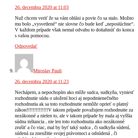
26. decembra 2020 at 11:03
Nuž chcem veriť že sa vám ohlási a povie čo sa stalo. Možno
mu bolo „vysvetlené“ nie slovne čo bude keď „neposlúchne“.
V každom prípade však nemal odvahu to dotiahnúť do konca
s vašou pomocou.
Odpovedať
Miroslav Pauli
26. decembra 2020 at 11:23
Nechápem, a nepochopím ako môže sudca, sudkyňa, vyniesť
rozhodnutie súdu o uložení hoci aj nepodmienečného
rozhodnutia ak sa toto rozhodnutie nemôže oprieť o platný
zákon!!!!!!!!!!!!!!V takom prípade považujem rozhodnutie za
nezákonné a nielen to, ale v takom prípade by mala aj vyššia
súdna inštancia , nie len toto rozhodnutia ako nezákonné
zrušiť a čo viac, mal by byť taký sudca , či sudkyňa súdení,
súdená za zneužitie svojej právomoci a odsúdená , či