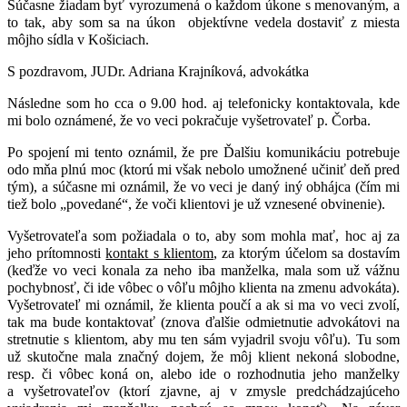
Súčasne žiadam byť vyrozumená o každom úkone s menovaným, a
to tak, aby som sa na úkon objektívne vedela dostaviť z miesta
môjho sídla v Košiciach.
S pozdravom, JUDr. Adriana Krajníková, advokátka
Následne som ho cca o 9.00 hod. aj telefonicky kontaktovala, kde
mi bolo oznámené, že vo veci pokračuje vyšetrovateľ p. Čorba.
Po spojení mi tento oznámil, že pre Ďalšiu komunikáciu potrebuje
odo mňa plnú moc (ktorú mi však nebolo umožnené učiniť deň pred
tým), a súčasne mi oznámil, že vo veci je daný iný obhájca (čím mi
tiež bolo „povedané“, že voči klientovi je už vznesené obvinenie).
Vyšetrovateľa som požiadala o to, aby som mohla mať, hoc aj za
jeho prítomnosti
kontakt s klientom
, za ktorým účelom sa dostavím
(keďže vo veci konala za neho iba manželka, mala som už vážnu
pochybnosť, či ide vôbec o vôľu môjho klienta na zmenu advokáta).
Vyšetrovateľ mi oznámil, že klienta poučí a ak si ma vo veci zvolí,
tak ma bude kontaktovať (znova ďalšie odmietnutie advokátovi na
stretnutie s klientom, aby mu ten sám vyjadril svoju vôľu). Tu som
už skutočne mala značný dojem, že môj klient nekoná slobodne,
resp. či vôbec koná on, alebo ide o rozhodnutia jeho manželky
a vyšetrovateľov (ktorí zjavne, aj v zmysle predchádzajúceho