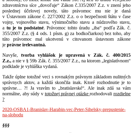
zdravotníctva síce „dovoľuje“ Zákon č.335/2007 Z.z. v znení jeho
poslednej účelovej novely, táto právomoc mu nie je daná
v Ústavnom zákone č. 227/2002 Z.z. o o bezpečnosti štátu v čase
vojny, vojnového stavu, výnimočného stavu a núdzového stavu,
a
tu je to podstatné
. Právomoc tohto úradu „iba“ podľa Zák. č.
355/2007 Z.z. (§ 4 ods. 1 písm. g) za bodkočiarkou) bez toho, aby
túto právomoc mal ukotvenú v citovanom ústavnom zákone
je
právne irelevantná.
Navyše,
tvorba vyhlášok je upravená v Zák. č. 400/2015
Z.z.,
a nie v § 59b Zák. č. 355/2007 Z.z., na ktorom „legislatívnom“
podklade je vyhláška vydaná.
Takže úplne totožné veci s rovnakým právnym základom nulitných
správnych aktov, a každá skončila inak. Ktoré rozhodnutie je to
správne… ?! Ja vravím to „bratislavské“. Ale inak zdá sa vám
normálne, aby súdy v
totožnej právnej otázke
rozhodovali
rozdielne
?
2020-OSBA1-Branislav-Harabin-vec-Peter-Sihelsky-prepustenie-
na-slobodu
§§§