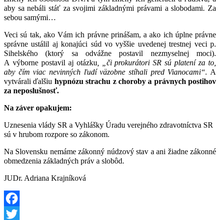
aby sa nebáli stáť za svojimi základnými právami a slobodami. Za
sebou samými…
Veci sú tak, ako Vám ich právne prinášam, a ako ich úplne právne
správne ustálil aj konajúci súd vo vyššie uvedenej trestnej veci p.
Sihelského (ktorý sa odvážne postavil nezmyselnej moci).
A výborne postavil aj otázku
, „či prokurátori SR sú platení za to,
aby čím viac nevinných ľudí väzobne stíhali pred Vianocami“.
A
vytvárali ďalšiu
hypnózu strachu z choroby a právnych postihov
za neposlušnosť.
Na záver opakujem:
Uznesenia vlády SR a Vyhlášky Úradu verejného zdravotníctva SR
sú v hrubom rozpore so zákonom.
Na Slovensku nemáme zákonný núdzový stav a ani žiadne zákonné
obmedzenia základných práv a slobôd.
JUDr. Adriana Krajníková
Facebook