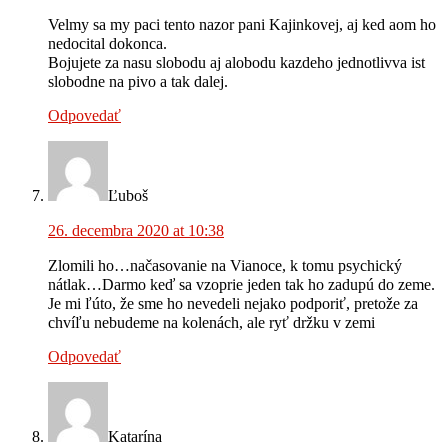
Velmy sa my paci tento nazor pani Kajinkovej, aj ked aom ho
nedocital dokonca.
Bojujete za nasu slobodu aj alobodu kazdeho jednotlivva ist
slobodne na pivo a tak dalej.
Odpovedať
Ľuboš
26. decembra 2020 at 10:38
Zlomili ho…načasovanie na Vianoce, k tomu psychický
nátlak…Darmo keď sa vzoprie jeden tak ho zadupú do zeme.
Je mi ľúto, že sme ho nevedeli nejako podporiť, pretože za
chvíľu nebudeme na kolenách, ale ryť držku v zemi
Odpovedať
Katarína