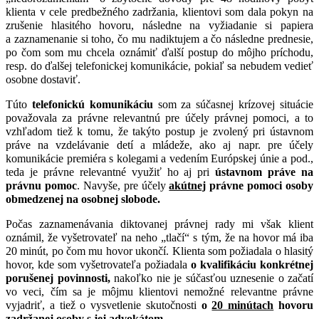
klienta v cele predbežného zadržania, klientovi som dala pokyn na
zrušenie hlasitého hovoru, následne na vyžiadanie si papiera
a zaznamenanie si toho, čo mu nadiktujem a čo následne prednesie,
po čom som mu chcela oznámiť ďalší postup do môjho príchodu,
resp. do ďalšej telefonickej komunikácie, pokiaľ sa nebudem vedieť
osobne dostaviť.
Túto
telefonickú komunikáciu
som za súčasnej krízovej situácie
považovala za právne relevantnú pre účely právnej pomoci, a to
vzhľadom tiež k tomu, že takýto postup je zvolený pri ústavnom
práve na vzdelávanie detí a mládeže, ako aj napr. pre účely
komunikácie premiéra s kolegami a vedením Európskej únie a pod.,
teda je právne relevantné využiť ho aj pri
ústavnom práve na
právnu pomoc
. Navyše, pre účely
akútnej
právne pomoci osoby
obmedzenej na osobnej slobode.
Počas zaznamenávania diktovanej právnej rady mi však klient
oznámil, že vyšetrovateľ na neho „tlačí“ s tým, že na hovor má iba
20 minút, po čom mu hovor ukončí. Klienta som požiadala o hlasitý
hovor, kde som vyšetrovateľa požiadala
o kvalifikáciu konkrétnej
porušenej povinnosti,
nakoľko nie je súčasťou uznesenie o začatí
vo veci, čím sa je môjmu klientovi nemožné relevantne právne
vyjadriť, a tiež o vysvetlenie skutočnosti
o
20 minútach
hovoru
zadržanej osoby s jej advokátom
.