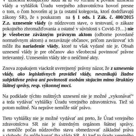
vlády a vyhlášok Úradu verejného zdravotníctva hovorí presne
o tom, o čom hovorím aj ja (a ostatní kolegovia, ktorí dodržiavajú
zákony SR), že s poukazom na
§ 1 ods. 1 Zák. č. 400/2015
Z.z.
uznesenie vlády
(o núdzovom stave, o testovaní, o zákaze
pokojného zhromažďovania a ostatné v súvislosti s Covid-19…)
nie
je všeobecne záväzným právnym aktom
(odborne povedané
normatívnym aktom) a nezaväzuje občanov, pričom zaväzovať ich
môže iba
nariadenie vlády
, ktoré tu však vydané nie je. Obsah
uznesení vlády je pre občanov ako všeobecná povinnosť právne
irelevantný. Uznesením vlády ide o neúčinné akty.
Znova zopakujem viackrát uverejnený právny názor, že
z uznesenia
vlády, ako legislatívnych pravidiel vlády, nevznikajú žiadne
subjektívne práva ani povinnosti osobám stojacim mimo štruktúry
štátnej správy, resp. výkonnej moci.
Na podklade týchto nulitných uznesení nie je možné „vykonávať“
a teda vydávať vyhlášky Úradu verejného zdravotníctva. Tiež sú
potom nulitné. Na nepráve nemôže stáť právo.
Tieto vyhlášky nie je možné vydávať ani preto, že Úrad verejného
zdravotníctva SR nie je ústredným orgánom štátnej správy,
a nemôže počas núdzového stavu obmedzovať základné práva
a slobody, čo môže konať iba vláda SR. Aj keď to úradu verejného