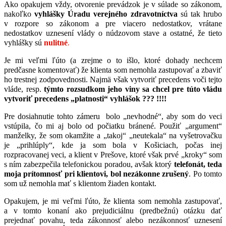
Ako opakujem vždy, otvorenie prevádzok je v súlade so zákonom,
nakoľko
vyhlášky Úradu verejného zdravotníctva
sú tak hrubo
v rozpore so zákonom a pre viacero nedostatkov, vrátane
nedostatkov uznesení vlády o núdzovom stave a ostatné, že tieto
vyhlášky sú
nulitné
.
Je mi veľmi ľúto (a zrejme o to išlo, ktoré dohady nechcem
predčasne komentovať) že klienta som nemohla zastupovať a zbaviť
ho trestnej zodpovednosti. Najmä však vytvoriť precedens voči tejto
vláde, resp.
týmto rozsudkom jeho viny sa chcel pre túto vládu
vytvoriť precedens „platnosti“ vyhlášok ??? !!!!
Pre dosiahnutie tohto zámeru bolo „nevhodné“, aby som do veci
vstúpila, čo mi aj bolo od počiatku bránené. Použiť „argument“
manželky, že som okamžite a „takoj“ „neutekala“ na vyšetrovačku
je „prihlúply“, kde ja som bola v Košiciach, počas inej
rozpracovanej veci, a klient v Prešove, ktoré však prvé „kroky“ som
s ním zabezpečila telefonickou poradou, avšak ktorý
telefonát, teda
moja prítomnosť pri klientovi, bol nezákonne zrušený
. Po tomto
som už nemohla mať s klientom žiaden kontakt.
Opakujem, je mi veľmi ľúto, že klienta som nemohla zastupovať,
a v tomto konaní ako prejudiciálnu (predbežnú) otázku dať
prejednať povahu, teda zákonnosť alebo nezákonnosť uznesení