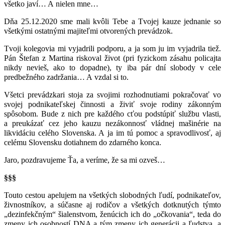
všetko javí… A nielen mne…
Dňa 25.12.2020 sme mali kvôli Tebe a Tvojej kauze jednanie so
všetkými ostatnými majiteľmi otvorených prevádzok.
Tvoji kolegovia mi vyjadrili podporu, a ja som ju im vyjadrila tiež.
Pán Štefan z Martina riskoval život (pri fyzickom zásahu policajta
nikdy nevieš, ako to dopadne), ty iba pár dní slobody v cele
predbežného zadržania… A vzdal si to.
Všetci prevádzkari stoja za svojimi rozhodnutiami pokračovať vo
svojej podnikateľskej činnosti a živiť svoje rodiny zákonným
spôsobom. Bude z nich pre každého cťou podstúpiť službu vlasti,
a preukázať cez jeho kauzu nezákonnosť vládnej mašinérie na
likvidáciu celého Slovenska. A ja im tú pomoc a spravodlivosť, aj
celému Slovensku dotiahnem do zdarného konca.
Jaro, pozdravujeme Ťa, a veríme, že sa mi ozveš…
§§§
Touto cestou apelujem na všetkých slobodných ľudí, podnikateľov,
živnostníkov, a súčasne aj rodičov a všetkých dotknutých týmto
„dezinfekčným“ šialenstvom, ženúcich ich do „očkovania“, teda do
zmeny ich osobností DNA a tým zmeny ich generácii a ľudstva, a