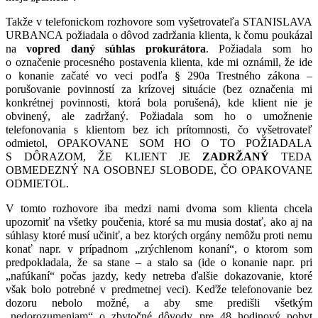
Takže v telefonickom rozhovore som vyšetrovateľa STANISLAVA
URBANCA požiadala o dôvod zadržania klienta, k čomu poukázal
na
vopred daný súhlas
prokurátora
. Požiadala som ho
o označenie procesného postavenia klienta, kde mi oznámil, že ide
o konanie začaté vo veci podľa § 290a Trestného zákona –
porušovanie povinností za krízovej situácie (bez označenia mi
konkrétnej povinnosti, ktorá bola porušená), kde klient nie je
obvinený, ale zadržaný. Požiadala som ho o umožnenie
telefonovania s klientom bez ich prítomnosti, čo vyšetrovateľ
odmietol, OPAKOVANE SOM HO O TO POŽIADALA
S DÔRAZOM, ŽE KLIENT JE
ZADRŽANÝ
TEDA
OBMEDEZNÝ NA OSOBNEJ SLOBODE, ČO OPAKOVANE
ODMIETOL.
V tomto rozhovore iba medzi nami dvoma som klienta chcela
upozorniť na všetky poučenia, ktoré sa mu musia dostať, ako aj na
súhlasy ktoré musí učiniť, a bez ktorých orgány nemôžu proti nemu
konať napr. v prípadnom „zrýchlenom konaní“, o ktorom som
predpokladala, že sa stane – a stalo sa (ide o konanie napr. pri
„nafúkaní“ počas jazdy, kedy netreba ďalšie dokazovanie, ktoré
však bolo potrebné v predmetnej veci). Keďže telefonovanie bez
dozoru nebolo možné, a aby sme predišli všetkým
„nedorozumeniam“ o zbytočné dôvody pre 48 hodinový pobyt