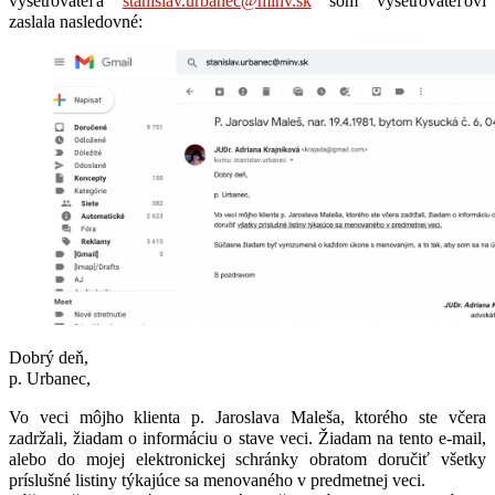
vyšetrovateľa
stanislav.urbanec@minv.sk
som vyšetrovateľovi
zaslala nasledovné:
Dobrý deň,
p. Urbanec,
Vo veci môjho klienta p. Jaroslava Maleša, ktorého ste včera
zadržali, žiadam o informáciu o stave veci. Žiadam na tento e-mail,
alebo do mojej elektronickej schránky obratom doručiť všetky
príslušné listiny týkajúce sa menovaného v predmetnej veci.