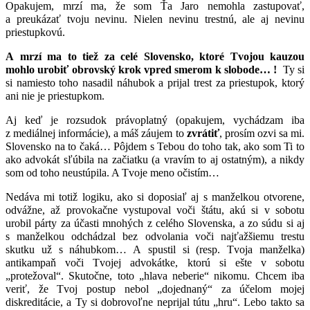
Opakujem, mrzí ma, že som Ťa Jaro nemohla zastupovať,
a preukázať tvoju nevinu. Nielen nevinu trestnú, ale aj nevinu
priestupkovú.
A mrzí ma to tiež za celé Slovensko, ktoré Tvojou kauzou
mohlo urobiť obrovský krok vpred smerom k slobode… !
Ty si
si namiesto toho nasadil náhubok a prijal trest za priestupok, ktorý
ani nie je priestupkom.
Aj keď je rozsudok právoplatný (opakujem, vychádzam iba
z mediálnej informácie), a máš záujem to
zvrátiť
, prosím ozvi sa mi.
Slovensko na to čaká… Pôjdem s Tebou do toho tak, ako som Ti to
ako advokát sľúbila na začiatku (a vravím to aj ostatným), a nikdy
som od toho neustúpila. A Tvoje meno očistím…
Nedáva mi totiž logiku, ako si doposiaľ aj s manželkou otvorene,
odvážne, až provokačne vystupoval voči štátu, akú si v sobotu
urobil párty za účasti mnohých z celého Slovenska, a zo súdu si aj
s manželkou odchádzal bez odvolania voči najťažšiemu trestu
skutku už s náhubkom… A spustil si (resp. Tvoja manželka)
antikampaň voči Tvojej advokátke, ktorú si ešte v sobotu
„protežoval“. Skutočne, toto „hlava neberie“ nikomu. Chcem iba
veriť, že Tvoj postup nebol „dojednaný“ za účelom mojej
diskreditácie, a Ty si dobrovoľne neprijal tútu „hru“. Lebo takto sa