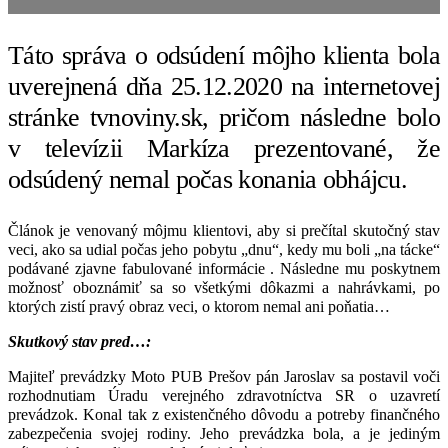
Táto správa o odsúdení môjho klienta bola
uverejnená dňa 25.12.2020 na internetovej
stránke tvnoviny.sk, pričom následne bolo
v televízii Markíza prezentované, že
odsúdený nemal počas konania obhájcu.
Článok je venovaný môjmu klientovi, aby si prečítal skutočný stav
veci, ako sa udial počas jeho pobytu „dnu“, kedy mu boli „na tácke“
podávané zjavne fabulované informácie . Následne mu poskytnem
možnosť oboznámiť sa so všetkými dôkazmi a nahrávkami, po
ktorých zistí pravý obraz veci, o ktorom nemal ani poňatia…
Skutkový stav pred…:
Majiteľ prevádzky Moto PUB Prešov pán Jaroslav sa postavil voči
rozhodnutiam Úradu verejného zdravotníctva SR o uzavretí
prevádzok. Konal tak z existenčného dôvodu a potreby finančného
zabezpečenia svojej rodiny. Jeho prevádzka bola, a je jediným