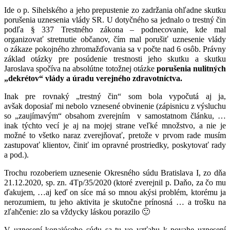
Ide o p. Sihelského a jeho prepustenie zo zadržania ohľadne skutku
porušenia uznesenia vlády SR. U dotyčného sa jednalo o trestný čin
podľa § 337 Trestného zákona – podnecovanie, kde mal
organizovať stretnutie občanov, čím mal porušiť uznesenie vlády
o zákaze pokojného zhromažďovania sa v počte nad 6 osôb. Právny
základ otázky pre posúdenie trestnosti jeho skutku a skutku
Jaroslava spočíva na absolútne totožnej otázke
porušenia nulitných
„dekrétov“ vlády a úradu verejného zdravotníctva.
Inak pre rovnaký „trestný čin“ som bola vypočutá aj ja,
avšak doposiaľ mi nebolo vznesené obvinenie (zápisnicu z výsluchu
so „zaujímavým“ obsahom zverejním v samostatnom článku, …
inak týchto vecí je aj na mojej strane veľké množstvo, a nie je
možné to všetko naraz zverejňovať, pretože v prvom rade musím
zastupovať klientov, činiť im opravné prostriedky, poskytovať rady
a pod.).
Trochu rozoberiem uznesenie Okresného súdu Bratislava I, zo dňa
21.12.2020, sp. zn. 4Tp/35/2020 (ktoré zverejnil p. Daňo, za čo mu
ďakujem, …aj keď on síce má so mnou akýsi problém, ktorému ja
nerozumiem, tu jeho aktivita je skutočne prínosná … a trošku na
zľahčenie: zlo sa vždycky láskou porazilo 🙂
V uznesení konajúceho súdu sa tu vo vzťahu k povahe uznesení