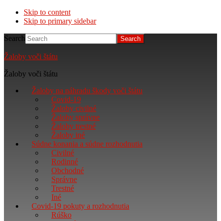
Skip to content
Skip to primary sidebar
Search
Žaloby voči štátu
Žaloby voči štátu
Žaloby na náhradu škody voči štátu
Covid-19
Žaloby civilné
Žaloby správne
Žaloby trestné
Žaloby iné
Súdne konania a súdne rozhodnutia
Civilné
Rodinné
Obchodné
Správne
Trestné
Iné
Covid-19 pokuty a rozhodnutia
Rúško