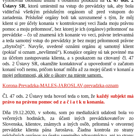
vyhotovila osobitnú listinu s obsahom poukazu na
čl. 47 ods. 2
Ústavy SR
, ktorú umiestnil na vstup do prevádzky tak, aby bola
viditeľná všetkým príslušným orgánom už pred vstupom do
zariadenia. Príslušné orgány boli tak uzrozumené s tým, že môj
klient si pre účely konania v kontrolovanej veci žiada moju právnu
pomoc a moju prítomnosť, bez ktorej je ich (orgánov) prítomnosť na
prevádzke – čo už znamená ich konanie vo veci, právne irelevantná
a teda samotný vstup do prevádzky je bez mojej prítomnosti právne
„zbytočný“. Navyše, uvedené oznámi orgánu aj samotný klient
(pokiaľ si oznam „nevšimnú“). Konajúce orgány sú tak povinné ma
za účelom zastupovania klienta, a s poukazom na citovaný čl. 47
ods. 2 Ústavy SR, okamžite kontaktovať a upovedomiť o začatom
konaní voči nemu, pričom konať môžu až za mojej účasti v konaní a
mojej prítomnosti, ak ide o úkony na mieste samom.
Korona-Prevadzka-MALES-JAROSLAV-prevadzka-oznam
Čl. 47 ods. 2 Ústavy teda hovorí teda o tom, že
každý subjekt má
právo na právnu pomoc od z a č i a t k u konania.
Dňa 19.12.2020, v sobotu, som po medializácii udalosti bola vo
večerných hodinách, za účasti iných prevádzkovateľov zo
Slovenska, klientov, známych a iných osôb, prítomná v otvorenej
prevádzke klienta pána Jaroslava. Žiadna kontrola zo strany
príslušných orgánov na úseku verejného zdravotníctva, ani zo strany