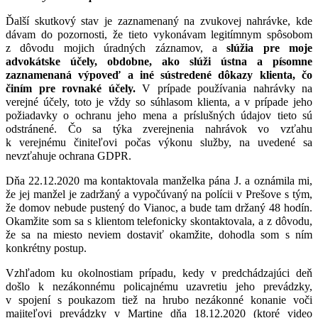
Ďalší skutkový stav je zaznamenaný na zvukovej nahrávke, kde
dávam do pozornosti, že tieto vykonávam legitímnym spôsobom
z dôvodu mojich úradných záznamov, a
slúžia pre moje
advokátske účely, obdobne, ako slúži ústna a písomne
zaznamenaná výpoveď a iné sústredené dôkazy klienta, čo
činím pre rovnaké účely.
V prípade používania nahrávky na
verejné účely, toto je vždy so súhlasom klienta, a v prípade jeho
požiadavky o ochranu jeho mena a príslušných údajov tieto sú
odstránené. Čo sa týka zverejnenia nahrávok vo vzťahu
k verejnému činiteľovi počas výkonu služby, na uvedené sa
nevzťahuje ochrana GDPR.
Dňa 22.12.2020 ma kontaktovala manželka pána J. a oznámila mi,
že jej manžel je zadržaný a vypočúvaný na polícii v Prešove s tým,
že domov nebude pustený do Vianoc, a bude tam držaný 48 hodín.
Okamžite som sa s klientom telefonicky skontaktovala, a z dôvodu,
že sa na miesto neviem dostaviť okamžite, dohodla som s ním
konkrétny postup.
Vzhľadom ku okolnostiam prípadu, kedy v predchádzajúci deň
došlo k nezákonnému policajnému uzavretiu jeho prevádzky,
v spojení s poukazom tiež na hrubo nezákonné konanie voči
majiteľovi prevádzky v Martine dňa 18.12.2020 (ktoré video