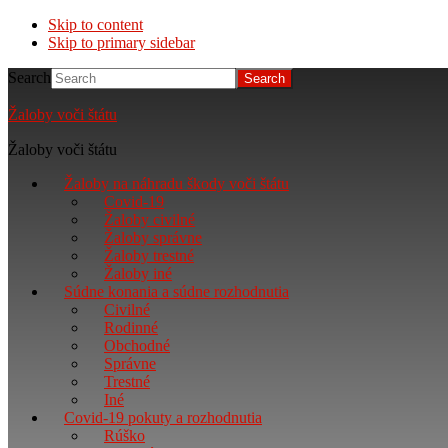
Skip to content
Skip to primary sidebar
Search
Žaloby voči štátu
Žaloby voči štátu
Žaloby na náhradu škody voči štátu
Covid-19
Žaloby civilné
Žaloby správne
Žaloby trestné
Žaloby iné
Súdne konania a súdne rozhodnutia
Civilné
Rodinné
Obchodné
Správne
Trestné
Iné
Covid-19 pokuty a rozhodnutia
Rúško