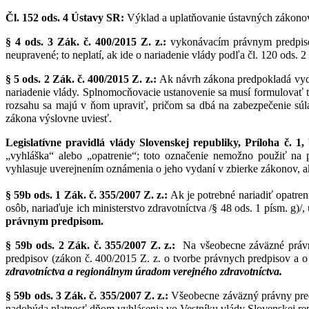
Čl. 152 ods. 4 Ústavy SR:
Výklad a uplatňovanie ústavných zákonov
§ 4 ods. 3 Zák. č. 400/2015 Z. z.:
vykonávacím právnym predpiso
neupravené; to neplatí, ak ide o nariadenie vlády podľa čl. 120 ods. 2
§ 5 ods. 2 Zák. č. 400/2015 Z. z.:
Ak návrh zákona predpokladá vyd
nariadenie vlády. Splnomocňovacie ustanovenie sa musí formulovať 
rozsahu sa majú v ňom upraviť, pričom sa dbá na zabezpečenie sú
zákona výslovne uviesť.
Legislatívne pravidlá vlády Slovenskej republiky, Príloha č. 1,
„vyhláška“ alebo „opatrenie“; toto označenie nemožno použiť na
vyhlasuje uverejnením oznámenia o jeho vydaní v zbierke zákonov, a
§ 59b ods. 1 Zák. č. 355/2007 Z. z.:
Ak je potrebné nariadiť opatreni
osôb, nariaďuje ich ministerstvo zdravotníctva /§ 48 ods. 1 písm. g)/,
právnym predpisom.
§ 59b ods. 2 Zák. č. 355/2007 Z. z.:
Na všeobecne záväzné právne
predpisov (zákon č. 400/2015 Z. z. o tvorbe právnych predpisov a
zdravotníctva a regionálnym úradom verejného zdravotníctva.
§ 59b ods. 3 Zák. č. 355/2007 Z. z.:
Všeobecne záväzný právny predp
nadobúda platnosť dňom vyhlásenia vo Vestníku vlády Slovenskej re