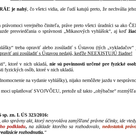
RÁĽ je nahý
, čo všetci vidia, ale ľudí katujú preto, že nechvália jeh
nia právomoci verejného činiteľa, práve preto všetci úradníci sa ak
jazde presviedčania o správnosti „Mikasových vyhlášok“, aj keď
žia
yhlášky“ treba opraviť alebo zosúladiť s Ústavou (tých „vykladačov“
praviť ani zosúladiť s Ústavou nedajú, keďže NEEXISTUJÚ žiadne!
ti“, ktoré v nich ukladá,
nie sú povinnosti určené pre fyzické os
i fyzických osôb, ktoré v nich ukladá.
plnomocnenie na vydanie vyhlášky), nijako nemôžete jazdu v nesprávn
j moci uplatňovať SVOJVÔĽU, pretože už takto „ohýbačne“ rozmýš
sp. zn. I. ÚS 323/2016:
 ako správny akt, ktorý nevyvoláva zamýšľané právne účinky, ide vted
eho podkladu
,
na základe ktorého sa rozhodovalo,
nedostatok práv
ealizácie rozhodnutia.
“