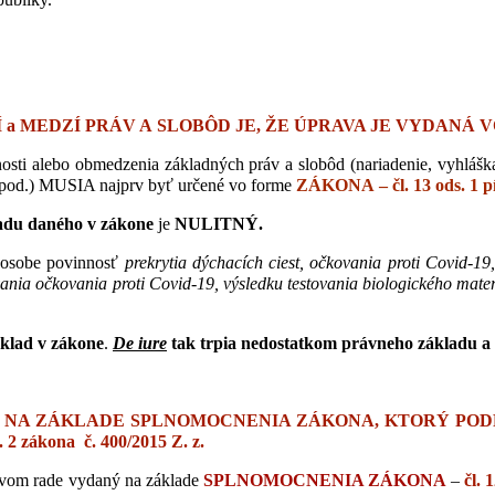
 PRÁV A SLOBÔD JE, ŽE ÚPRAVA JE VYDANÁ VO FORME Z
i alebo obmedzenia základných práv a slobôd (nariadenie, vyhláška, 
 a pod.) MUSIA najprv byť určené vo forme
ZÁKONA – čl. 13 ods. 1 pí
adu daného v zákone
je
NULITNÝ.
j osobe povinnosť
prekrytia dýchacích ciest, očkovania proti Covid-19
vania očkovania proti Covid-19, výsledku testovania biologického mate
klad v zákone
.
De iure
tak trpia nedostatkom právneho základu 
 NA ZÁKLADE SPLNOMOCNENIA ZÁKONA, KTORÝ POD
 zákona č. 400/2015 Z. z.
rvom rade vydaný na základe
SPLNOMOCNENIA ZÁKONA
–
čl.