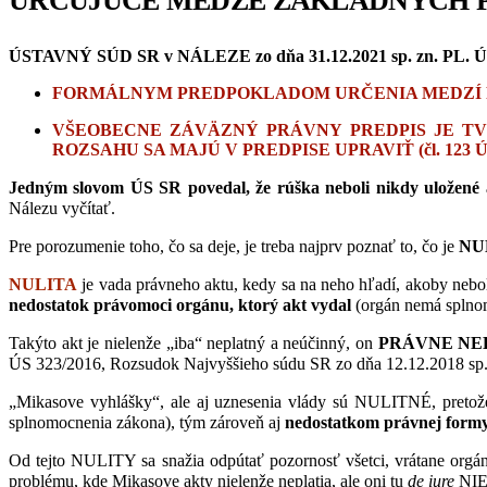
URČUJÚCE MEDZE ZÁKLADNÝCH PR
ÚSTAVNÝ SÚD SR v NÁLEZE zo dňa 31.12.2021 sp. zn. PL. ÚS 
FORMÁLNYM PREDPOKLADOM URČENIA MEDZÍ PRÁV 
VŠEOBECNE ZÁVÄZNÝ PRÁVNY PREDPIS JE T
ROZSAHU SA MAJÚ V PREDPISE UPRAVIŤ
(čl. 123 
Jedným slovom ÚS SR povedal, že rúška neboli nikdy uložen
Nálezu vyčítať.
Pre porozumenie toho, čo sa deje, je treba najprv poznať to, čo je
NU
NULITA
je vada právneho aktu, kedy sa na neho hľadí, akoby neb
nedostatok právomoci orgánu, ktorý akt vydal
(orgán nemá splnom
Takýto akt je nielenže „iba“ neplatný a neúčinný, on
PRÁVNE NE
ÚS 323/2016, Rozsudok Najvyššieho súdu SR zo dňa 12.12.2018 sp. z
„Mikasove vyhlášky“, ale aj uznesenia vlády sú NULITNÉ, pretož
splnomocnenia zákona), tým zároveň aj
nedostatkom právnej form
Od tejto NULITY sa snažia odpútať pozornosť všetci, vrátane orgán
problému, kde Mikasove akty nielenže neplatia, ale oni tu
de iure
NIE