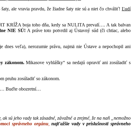
o šaty, ale vravia pravdu, že žiadne šaty nie sú a niet čo chváliť!
Ľudí
o ČERT KRÍŽA boja toho dňa, kedy sa NULITA prevalí…. A tak balvan
dne NIE SÚ!
A práve toto potvrdil aj Ústavný súd (či chtiac, alebo
 je dnes veľa), nerozumie právu, najmä nie Ústave a nepochopil ani
oby zákonom.
Mikasove vyhlášky“ sa nedajú opraviť ani zosúladiť s
om pruhu zosúladiť so zákonom.
ľa… Buďte obozretní…
y, ak sú jeho vady tak zásadné, závažné a zrejmé, že na naň „nemožno
omoci správneho orgánu
,
najťažšie vady v príslušnosti správneho