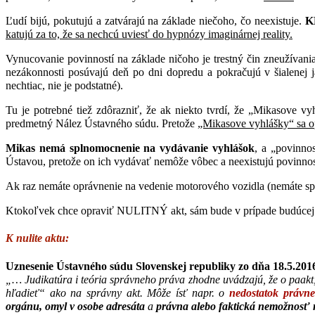
Ľudí bijú, pokutujú a zatvárajú na základe niečoho, čo neexistuje.
K
katujú za to, že sa nechcú uviesť do hypnózy imaginárnej reality.
Vynucovanie povinností na základe ničoho je trestný čin zneužíva
nezákonnosti posúvajú deň po dni dopredu a pokračujú v šialenej 
nechtiac, nie je podstatné).
Tu je potrebné tiež zdôrazniť, že ak niekto tvrdí, že „Mikasove v
predmetný Nález Ústavného súdu. Pretože
„Mikasove vyhlášky“ sa o
Mikas nemá splnomocnenie na vydávanie vyhlášok
, a „povinnos
Ústavou, pretože on ich vydávať nemôže vôbec a neexistujú povinnost
Ak raz nemáte oprávnenie na vedenie motorového vozidla (nemáte s
Ktokoľvek chce opraviť NULITNÝ akt, sám bude v prípade budúce
K nulite aktu:
Uznesenie Ústavného súdu Slovenskej republiky zo dňa 18.5.2016 
„… Judikatúra i teória správneho práva zhodne uvádzajú, že o paakt,
hľadieť“ ako na správny akt. Môže ísť napr. o
nedostatok právn
orgánu,
omyl v osobe adresáta
a
právna alebo faktická nemožnosť r