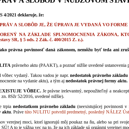
ÁV A SLOBÔD V NÚDZOVOM STAVE,
4/2021 deklaruje, že:
A SLOBÔD JE, ŽE ÚPRAVA JE VYDANÁ VO FORME ZÁKONA
VORENÝ NA ZÁKLADE SPLNOMOCNENIA ZÁKONA, KT
Ústavy SR, § 5 ods. 2 Zák. č. 400/2015 Z. z.)
.
é ako právna povinnosť daná zákonom, nemôžu byť teda ani z
LITA
právneho aktu (PAAKT), a poznať nižšie uvedené ustanovenia 
ol vôbec vydaný. Takou vadou je napr.
nedostatok právneho základu
ocnenie na vydanie aktu), a tým aj
nedostatok právnej formy aktu.
EXISTUJE VÔBEC.
Je právne irelevantný, nepoužiteľný a neakcep
n. 8Sžr 52/2016, uvedené nižšie).
e trpia
nedostatkom právneho základu
(neexistujúcej povinnosti v
y aktu
. Práve
túto NULITU potvrdil predmetný, posledný NÁLEZ Ús
ov verejnej moci, ktorí ignorujú môj poukaz na ňu, alebo sa pri svoj
 SÚ!
A to je vážna vec na to, že na ich základe sú orgánmi verejnej mo