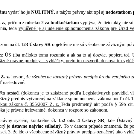
ánu
vydať ho je
NULITNÝ,
a takýto právny akt trpí aj
nedostatkom 
 z.
, pričom z
odseku 2 za bodkočiarkou
vyplýva, že tieto akty nie s
ania, teda
vylúčené je aj udelenie splnomocnenia zákona pre Úrad ve
kazom na
čl. 123 Ústavy SR
objektívne nie sú všeobecne záväzným pr
ez ÚS (iba málokto tomu rozumie a ak sa to aj dozvie, popiera to).
väzné právne predpisy – vyhlášky, preto im nezveril, doslova im vyl
Z. z.
hovorí, že
všeobecne záväzný právny predpis úradu verejného z
sť nasledovné:
šku
nestačí (dokonca je to zakázané podľa Legislatívnych pravidiel 
záväzný predpis vytvorený na základe splnomocnenia zákona podľa
čl. 
rkou zákona č. 355/2007 Z. z.
Teda predmetný akt podľa § 59b cit
ka je právne irelevantné, dokonca v rozpore so zákonom.
 právny systém, konkrétne
čl. 152 ods. 4 Ústavy SR
, kde Ústavný 
orý je
ústavne najviac súladný.
To v danom prípade znamená, že pok
dsek 3
, že ide o všeobecne záväzný právny predpis označený ako vyh