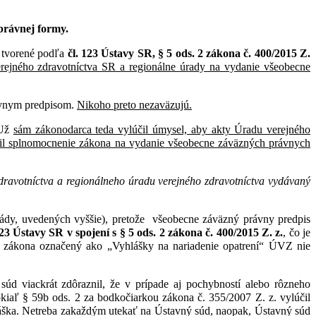
právnej formy.
ú tvorené podľa
čl. 123 Ústavy SR, § 5 ods. 2 zákona č. 400/2015 Z.
rejného zdravotníctva SR a regionálne úrady na vydanie všeobecne
ávnym predpisom.
Nikoho preto nezaväzujú.
 Už
sám zákonodarca teda vylúčil úmysel, aby akty Úradu verejného
účil splnomocnenie zákona na vydanie všeobecne záväzných právnych
dravotníctva a regionálneho úradu verejného zdravotníctva vydávaný
vlády, uvedených vyššie), pretože všeobecne záväzný právny predpis
123 Ústavy SR v spojení s § 5 ods. 2 zákona č. 400/2015 Z. z.
, čo je
. zákona označený ako „Vyhlášky na nariadenie opatrení“ ÚVZ nie
súd viackrát zdôraznil, že v prípade aj pochybností alebo rôzneho
iaľ § 59b ods. 2 za bodkočiarkou zákona č. 355/2007 Z. z. vylúčil
láška. Netreba zakaždým utekať na Ústavný súd, naopak, Ústavný súd