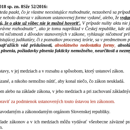
18 sp. zn. 8Sžr 52/2016:
kt, teda paakt, čo je vlastne neexistujúce rozhodnutie, nezaoberá sa pr
tie nebolo doteraz v zákonom ustanovenej forme vydané, alebo, že
vydan
ú, že o akte už vôbec nie je možné hovoriť.
V prípade nulity aktu nie
 správne rozhodnutie“, ako je tomu napríklad v Českej republike, kde
ení ničotnosti z dôvodov stanovených v zákone, vyhlasuje ničotnosť pr
stujúcej judikatúry, či z poznatkov procesnej teórie, sa v predmetnom 
najťažších vád príslušnosti,
absolútneho nedostatku formy
,
absol
 plnenia,
požiadavky plnenia fakticky nemožného
,
neurčitosti a nezm
tavy, v jej medziach a v rozsahu a spôsobom, ktorý ustanoví zákon.
ané, a nikoho nemožno nútiť, aby konal niečo, čo zákon neukladá.
 alebo na základe zákona, v jeho medziach a pri zachovaní základnýc
raviť za podmienok ustanovených touto ústavou len zákonom.
stavodarným a zákonodarným orgánom Slovenskej republiky.
základe zákonov a v ich medziach môžu vydávať všeobecne záväzné p
n.