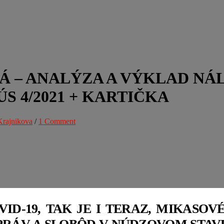
VÁ – ANALÝZA A VÝKLAD NÁ
. ÚS 4/2021 + KARTIČKA
Krajnikova
/
1 Comment
D-19, TAK JE I TERAZ, MIKASOV