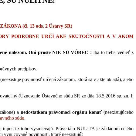
 SÚ NULITNÉ!
 (čl. 13 ods. 2 Ústavy SR)
ORÝ PODROBNE URČÍ AKÉ SKUTOČNOSTI A V AKOM
rušené nálezom. Oni proste NIE SÚ VÔBEC !
Iba to treba vedieť z
právnych predpisov.
(neexistuje povinnosť určená zákonom, ktorá sa v akte ukladá), alebo
tovateľný (Uznesenie Ústavného súdu SR zo dňa 18.5.2016 sp. zn. I.
 zákone) a
nedostatkom právomoci orgánu konať
(neexistujúceho
tavného súdu.
ej tuposti z toho vysmievajú. Práve táto NULITA je základom celého
ci vynucované povinnosti, ktoré neexistujú!