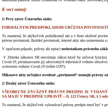
K veci samej:
1/ Prvý záver Ústavného súdu:
FORMÁLNYM PREDPOKLADOM URČENIA POVINNOSTÍ a MEDZÍ
To znamená, že akýkoľvek podzákonný akt a v ňom uložené povinnost
právne povinnosti, školské povinnosti, interné akty ako usmernenia
V opačnom prípade, právny akt trpiaci
nedostatkom právneho zákl
V Zbierke zákonov SR neexistuje zákon ktorý by určoval fyzicke
Covid-19, preukazovanie jej zdravotných informácií vrátane absolvo
ochorenia vrátane Covid-19 (režim OTP)
.
Mikasove akty určujúce uvedené „povinnosti“ nemajú právny zá
2/ Druhý záver Ústavného súdu:
VŠEOBECNE ZÁVÄZNÝ PRÁVNY PREDPIS JE VYDANÝ
SA MAJÚ V PREDPISE UPRAVIŤ – čl. 123 Ústavy SR, § 5 ods. 2
To znamená, že akýkoľvek vykonávací právny predpis musí byť v p