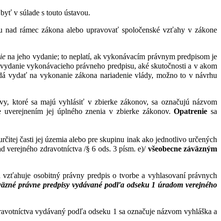
yť v súlade s touto ústavou.
u nad rámec zákona alebo upravovať spoločenské vzťahy v zákone
ie
na jeho vydanie; to neplatí, ak vykonávacím právnym predpisom je
 vydanie vykonávacieho právneho predpisu, aké skutočnosti a v akom
dá vydať na vykonanie zákona nariadenie vlády, možno to v návrhu
vy, ktoré sa majú vyhlásiť v zbierke zákonov, sa označujú názvom
e uverejnením jej úplného znenia v zbierke zákonov.
Opatrenie
sa
čitej časti jej územia alebo pre skupinu inak ako jednotlivo určených
ad verejného zdravotníctva /§ 6 ods. 3 písm. e)/
všeobecne záväzným
vzťahuje osobitný právny predpis o tvorbe a vyhlasovaní právnych
áväzné právne predpisy vydávané podľa odseku 1 úradom verejného
ravotníctva vydávaný podľa odseku 1 sa označuje názvom vyhláška a