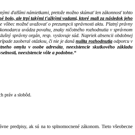
ípadnými ďalšími námietkami, pretože možno skúmať len zákonnosť tohto
é bolo, ale trpí takými ťažkými vadami, ktoré mali za následok jeho
 je vôbec možné uvažovať o prezumpcii správnosti aktu. Platný právny
 zákonodarca uvádza povahu, znaky ničotného rozhodnutia v správnom
íslušný správny orgán, resp. vyslovuje súd. Napriek absencii obdobnej
prípade zaoberal otázkou, či nie je daná
nulita rozhodnutia
odporcu v
útneho omylu v osobe adresáta
,
neexistencie skutkového základu
yselnosti, neexistencie vôle a podobne.“
h práv a slobôd.
rávne predpisy, ak sú na to splnomocnené zákonom. Tieto všeobecne