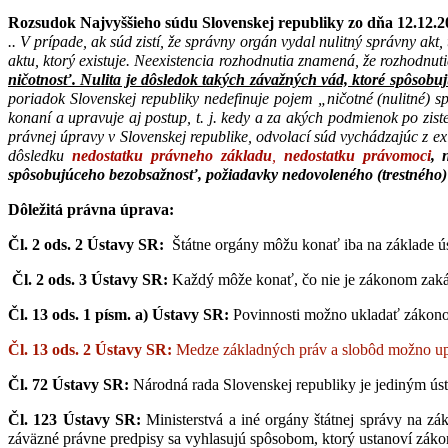
Rozsudok Najvyššieho súdu Slovenskej republiky zo dňa 12.12.20
.. V prípade, ak súd zistí, že správny orgán vydal nulitný správny a
aktu, ktorý existuje. Neexistencia rozhodnutia znamená, že rozhodnu
ničotnosť. Nulita je dôsledok takých závažných vád, ktoré spôsobuj
poriadok Slovenskej republiky nedefinuje pojem „ničotné (nulitné)
konaní a upravuje aj postup, t. j. kedy a za akých podmienok po zist
právnej úpravy v Slovenskej republike, odvolací súd vychádzajúc z exi
dôsledku
nedostatku právneho základu
,
nedostatku právomoci
, 
spôsobujúceho bezobsažnosť, požiadavky nedovoleného (trestného)
Dôležitá právna úprava:
Čl. 2 ods. 2 Ústavy SR:
Štátne orgány môžu konať iba na základe ús
Čl. 2 ods. 3 Ústavy SR:
Každý môže konať, čo nie je zákonom zakáz
Čl. 13 ods. 1 písm. a) Ústavy SR:
Povinnosti možno ukladať zákonom
Čl. 13 ods. 2 Ústavy SR:
Medze základných práv a slobôd možno up
Čl. 72 Ústavy SR:
Národná rada Slovenskej republiky je jediným ú
Čl. 123 Ústavy SR:
Ministerstvá a iné orgány štátnej správy na 
záväzné právne predpisy sa vyhlasujú spôsobom, ktorý ustanoví záko