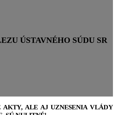
LEZU ÚSTAVNÉHO SÚDU SR
É AKTY, ALE AJ UZNESENIA VLÁDY