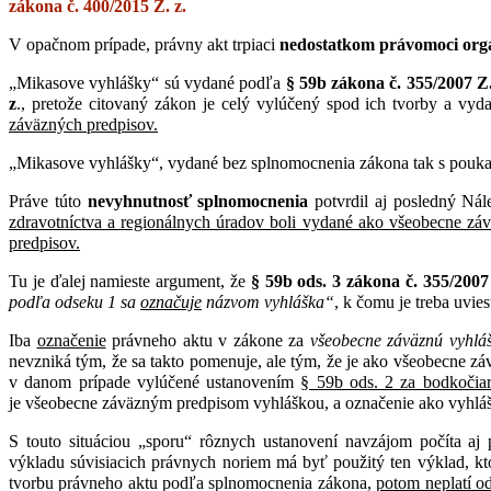
zákona č. 400/2015 Z. z.
V opačnom prípade, právny akt trpiaci
nedostatkom právomoci org
„Mikasove vyhlášky“ sú vydané podľa
§ 59b zákona č. 355/2007 Z.
z
., pretože citovaný zákon je celý vylúčený spod ich tvorby a vyd
záväzných predpisov.
„Mikasove vyhlášky“, vydané bez splnomocnenia zákona tak s pou
Práve túto
nevyhnutnosť splnomocnenia
potvrdil aj posledný Nál
zdravotníctva a regionálnych úradov boli vydané ako všeobecne zá
predpisov.
Tu je ďalej namieste argument, že
§ 59b ods. 3 zákona č. 355/2007 
podľa odseku 1 sa
označuje
názvom vyhláška“
, k čomu je treba uvie
Iba
označenie
právneho aktu v zákone za
všeobecne záväznú vyhlá
nevzniká tým, že sa takto pomenuje, ale tým, že je ako všeobecne 
v danom prípade vylúčené ustanovením
§ 59b ods. 2 za bodkočia
je všeobecne záväzným predpisom vyhláškou, a označenie ako vyhláš
S touto situáciou „sporu“ rôznych ustanovení navzájom počíta aj
výkladu súvisiacich právnych noriem má byť použitý ten výklad, kt
tvorbu právneho aktu podľa splnomocnenia zákona,
potom neplatí o