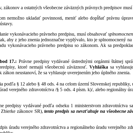
, zákonov a ostatných všeobecne záväzných právnych predpisov musí b
m nemožno ukladať povinnosti, meniť alebo dopĺňať právnu úprav
 ústavy.
anie vykonávacieho právneho predpisu, musí obsahovať
splnomocnen
tak, aby z jeho znenia jednoznačne vyplývalo, kto je splnomocnený na
ladu vykonávacieho právneho predpisu so zákonom. Ak sa predpokla
 bod 17.:
Právne predpisy vydávané ústrednými orgánmi štátnej sprá
 predpisy, ktoré nemajú všeobecnú záväznosť.
Vyhláška
sa vyhlasuj
k zákon neustanoví, že sa vyhlasuje uverejnením jeho úplného znenia.
a podľa § 12 alebo § 48 ods. 4 na celom území Slovenskej republiky, ur
 úrad verejného zdravotníctva /§ 5 ods. 4 písm. k)/, alebo regionálny úr
 predpisy vydávané podľa odseku 1 ministerstvom zdravotníctva sa 
 o Zbierke zákonov SR),
tento predpis sa nevzťahuje na všeobecne z
is úradu verejného zdravotníctva a regionálneho úradu verejného zd
publiky.